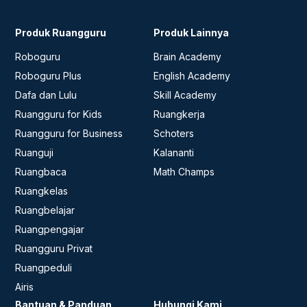
Produk Ruangguru
Produk Lainnya
Roboguru
Brain Academy
Roboguru Plus
English Academy
Dafa dan Lulu
Skill Academy
Ruangguru for Kids
Ruangkerja
Ruangguru for Business
Schoters
Ruanguji
Kalananti
Ruangbaca
Math Champs
Ruangkelas
Ruangbelajar
Ruangpengajar
Ruangguru Privat
Ruangpeduli
Airis
Bantuan & Panduan
Hubungi Kami