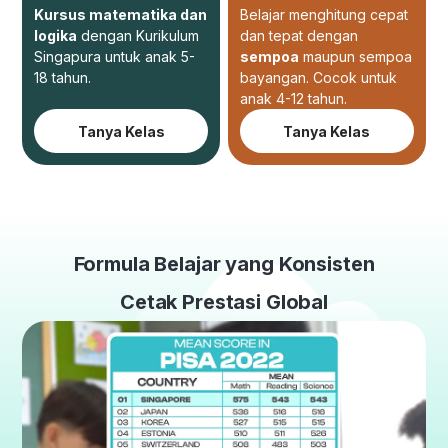
Kursus matematika dan
Belajar menghitung cepat
logika
dengan Kurikulum
dan tepat dengan
Singapura untuk anak 5-
sempoa
maupun sempoa
18 tahun.
bayangan. Cocok untuk
anak 4-12 tahun.
Tanya Kelas
Tanya Kelas
Formula Belajar yang Konsisten
Cetak Prestasi Global