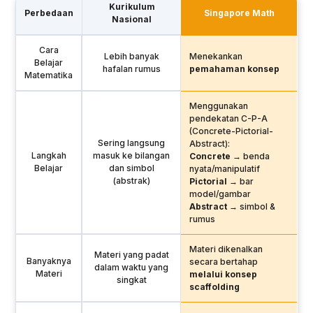
Kurikulum
Perbedaan
Singapore Math
Nasional
Cara
Lebih banyak
Menekankan
Belajar
hafalan rumus
pemahaman konsep
Matematika
Menggunakan
pendekatan C-P-A
(Concrete-Pictorial-
Sering langsung
Abstract):
Langkah
masuk ke bilangan
Concrete
→ benda
Belajar
dan simbol
nyata/manipulatif
(abstrak)
Pictorial
→ bar
model/gambar
Abstract
→ simbol &
rumus
Materi dikenalkan
Materi yang padat
Banyaknya
secara bertahap
dalam waktu yang
Materi
melalui konsep
singkat
scaffolding