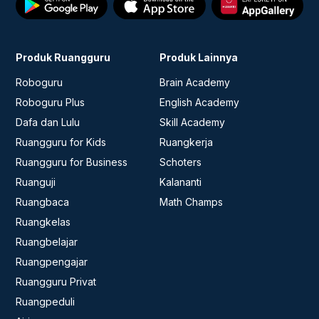
Produk Ruangguru
Produk Lainnya
Roboguru
Brain Academy
Roboguru Plus
English Academy
Dafa dan Lulu
Skill Academy
Ruangguru for Kids
Ruangkerja
Ruangguru for Business
Schoters
Ruanguji
Kalananti
Ruangbaca
Math Champs
Ruangkelas
Ruangbelajar
Ruangpengajar
Ruangguru Privat
Ruangpeduli