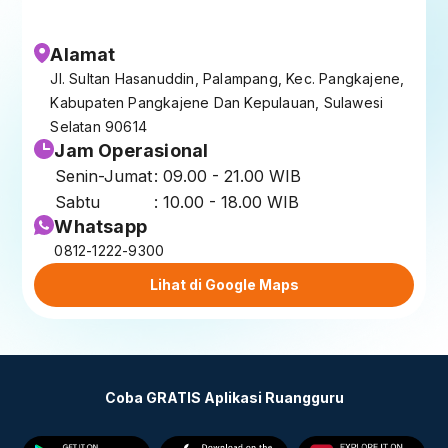
Alamat
JI. Sultan Hasanuddin, Palampang, Kec. Pangkajene,
Kabupaten Pangkajene Dan Kepulauan, Sulawesi
Selatan 90614
Jam Operasional
Senin-Jumat
: 09.00 - 21.00 WIB
Sabtu
: 10.00 - 18.00 WIB
Whatsapp
0812-1222-9300
Lihat di Google Maps
Coba GRATIS Aplikasi Ruangguru