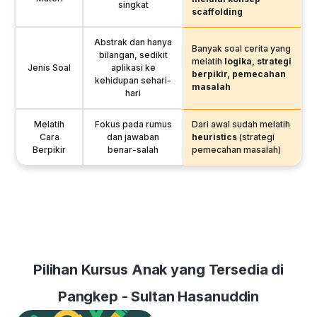
singkat
scaffolding
Abstrak dan hanya
Banyak soal cerita yang
bilangan, sedikit
melatih
logika, strategi
Jenis Soal
aplikasi ke
berpikir, pemecahan
kehidupan sehari-
masalah
hari
Melatih
Fokus pada rumus
Dari awal sudah melatih
Cara
dan jawaban
heuristics
(strategi
Berpikir
benar-salah
pemecahan masalah)
Pilihan Kursus Anak yang Tersedia di
Pangkep - Sultan Hasanuddin