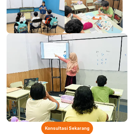
Konsultasi Sekarang