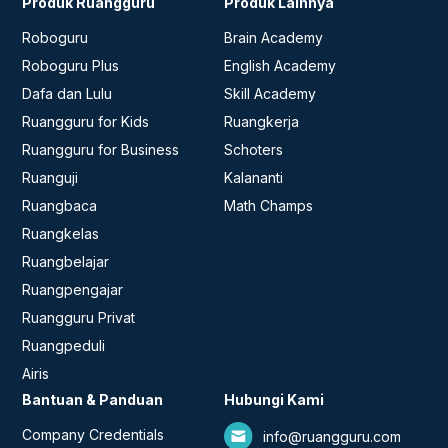
Produk Ruangguru
Produk Lainnya
Roboguru
Brain Academy
Roboguru Plus
English Academy
Dafa dan Lulu
Skill Academy
Ruangguru for Kids
Ruangkerja
Ruangguru for Business
Schoters
Ruanguji
Kalananti
Ruangbaca
Math Champs
Ruangkelas
Ruangbelajar
Ruangpengajar
Ruangguru Privat
Ruangpeduli
Airis
Bantuan & Panduan
Hubungi Kami
Company Credentials
info@ruangguru.com