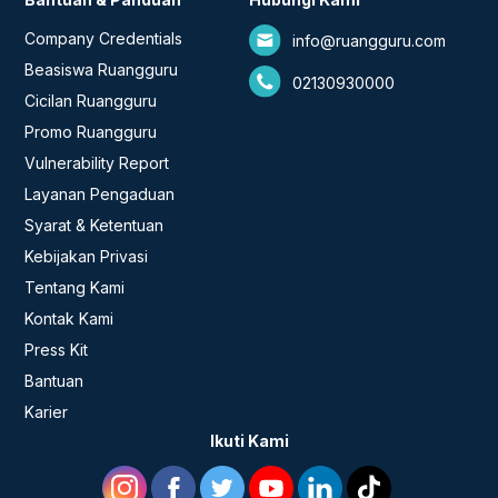
Company Credentials
info@ruangguru.com
Beasiswa Ruangguru
02130930000
Cicilan Ruangguru
Promo Ruangguru
Vulnerability Report
Layanan Pengaduan
Syarat & Ketentuan
Kebijakan Privasi
Tentang Kami
Kontak Kami
Press Kit
Bantuan
Karier
Ikuti Kami