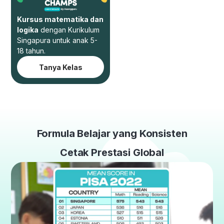
Kursus matematika dan
logika
dengan Kurikulum
Singapura untuk anak 5-
18 tahun.
Tanya Kelas
Formula Belajar yang Konsisten
Cetak Prestasi Global