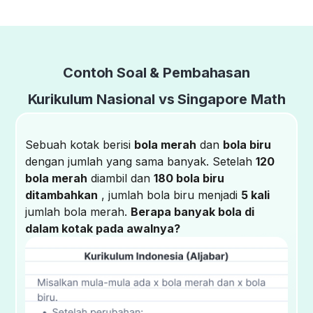
Contoh Soal & Pembahasan
Kurikulum Nasional vs Singapore Math
Sebuah kotak berisi
bola merah
dan
bola biru
dengan jumlah yang sama banyak. Setelah
120
bola merah
diambil dan
180 bola biru
ditambahkan
, jumlah bola biru menjadi
5 kali
jumlah bola merah.
Berapa banyak bola di
dalam kotak pada awalnya?