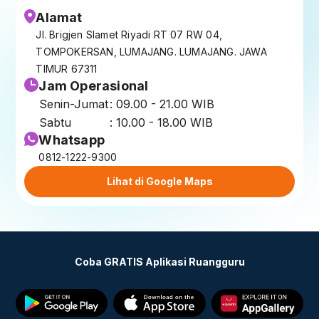
Alamat
Jl. Brigjen Slamet Riyadi RT 07 RW 04,
TOMPOKERSAN, LUMAJANG. LUMAJANG. JAWA
TIMUR 67311
Jam Operasional
Senin-Jumat
: 09.00 - 21.00 WIB
Sabtu
: 10.00 - 18.00 WIB
Whatsapp
0812-1222-9300
Lihat di Google Maps
Coba GRATIS Aplikasi Ruangguru