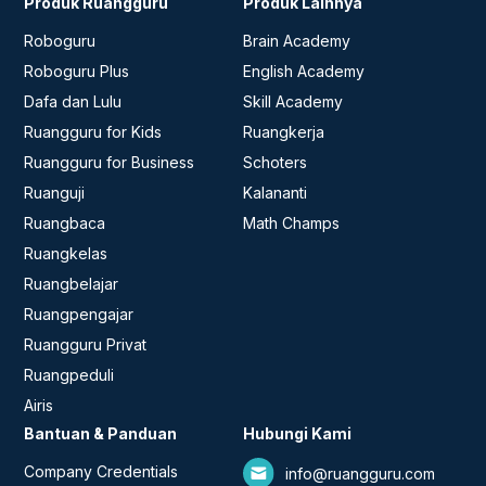
Produk Ruangguru
Produk Lainnya
Roboguru
Brain Academy
Roboguru Plus
English Academy
Dafa dan Lulu
Skill Academy
Ruangguru for Kids
Ruangkerja
Ruangguru for Business
Schoters
Ruanguji
Kalananti
Ruangbaca
Math Champs
Ruangkelas
Ruangbelajar
Ruangpengajar
Ruangguru Privat
Ruangpeduli
Airis
Bantuan & Panduan
Hubungi Kami
Company Credentials
info@ruangguru.com