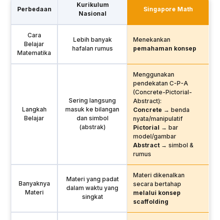
Kurikulum
Perbedaan
Singapore Math
Nasional
Cara
Lebih banyak
Menekankan
Belajar
hafalan rumus
pemahaman konsep
Matematika
Menggunakan
pendekatan C-P-A
(Concrete-Pictorial-
Sering langsung
Abstract):
Langkah
masuk ke bilangan
Concrete
→ benda
Belajar
dan simbol
nyata/manipulatif
(abstrak)
Pictorial
→ bar
model/gambar
Abstract
→ simbol &
rumus
Materi dikenalkan
Materi yang padat
Banyaknya
secara bertahap
dalam waktu yang
Materi
melalui konsep
singkat
scaffolding