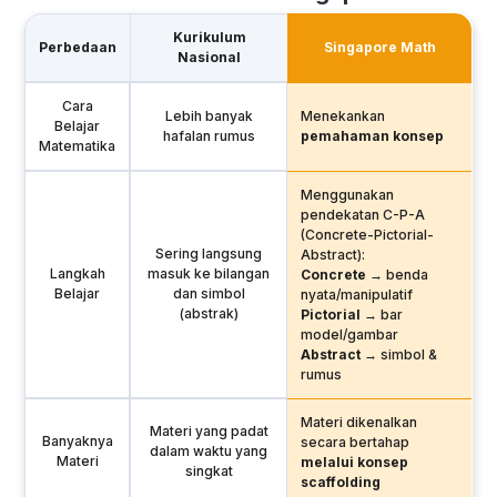
Kurikulum
Perbedaan
Singapore Math
Nasional
Cara
Lebih banyak
Menekankan
Belajar
hafalan rumus
pemahaman konsep
Matematika
Menggunakan
pendekatan C-P-A
(Concrete-Pictorial-
Sering langsung
Abstract):
Langkah
masuk ke bilangan
Concrete
→ benda
Belajar
dan simbol
nyata/manipulatif
(abstrak)
Pictorial
→ bar
model/gambar
Abstract
→ simbol &
rumus
Materi dikenalkan
Materi yang padat
Banyaknya
secara bertahap
dalam waktu yang
Materi
melalui konsep
singkat
scaffolding