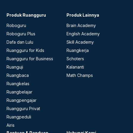
Produk Ruangguru
Produk Lainnya
Roboguru
Brain Academy
Roboguru Plus
English Academy
Dafa dan Lulu
Skill Academy
Ruangguru for Kids
Ruangkerja
Ruangguru for Business
Schoters
Ruanguji
Kalananti
Ruangbaca
Math Champs
Ruangkelas
Ruangbelajar
Ruangpengajar
Ruangguru Privat
Ruangpeduli
Airis
Bantuan & Panduan
Hubungi Kami