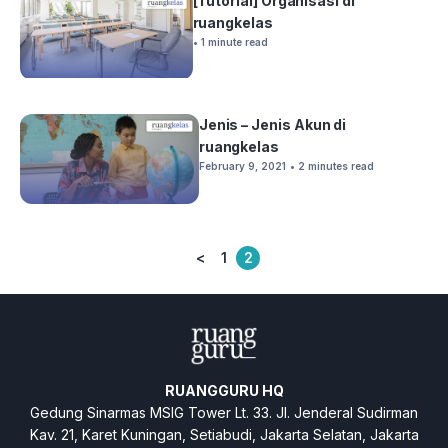
[Tutorial] Organisasi di
ruangkelas
• 1 minute read
Jenis – Jenis Akun di
ruangkelas
February 9, 2021
• 2 minutes read
<
1
2
Posts
pagination
RUANGGURU HQ
Gedung Sinarmas MSIG Tower Lt. 33. Jl. Jenderal Sudirman
Kav. 21, Karet Kuningan, Setiabudi, Jakarta Selatan, Jakarta