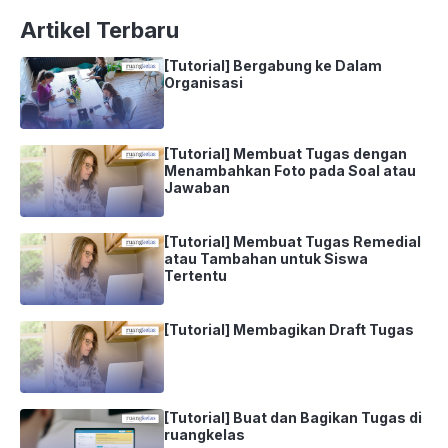
Artikel Terbaru
[Tutorial] Bergabung ke Dalam
Organisasi
[Tutorial] Membuat Tugas dengan
Menambahkan Foto pada Soal atau
Jawaban
[Tutorial] Membuat Tugas Remedial
atau Tambahan untuk Siswa
Tertentu
[Tutorial] Membagikan Draft Tugas
[Tutorial] Buat dan Bagikan Tugas di
ruangkelas