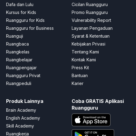
Dafa dan Lulu
Cicilan Ruangguru
Kursus for Kids
Promo Ruangguru
Ruangguru for Kids
Vulnerability Report
Ruangguru for Business
Layanan Pengaduan
Ruanguji
Syarat & Ketentuan
Ruangbaca
Kebijakan Privasi
Ruangkelas
Tentang Kami
Ruangbelajar
Kontak Kami
Ruangpengajar
Press Kit
Ruangguru Privat
Bantuan
Ruangpeduli
Karier
Produk Lainnya
Coba GRATIS Aplikasi
Ruangguru
Brain Academy
English Academy
Skill Academy
Ruangkerja