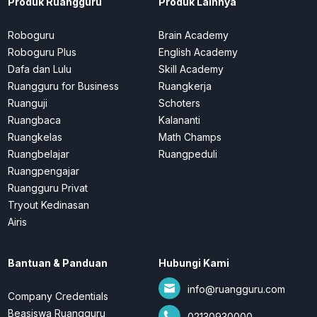
Produk Ruangguru
Produk Lainnya
Roboguru
Brain Academy
Roboguru Plus
English Academy
Dafa dan Lulu
Skill Academy
Ruangguru for Business
Ruangkerja
Ruanguji
Schoters
Ruangbaca
Kalananti
Ruangkelas
Math Champs
Ruangbelajar
Ruangpeduli
Ruangpengajar
Ruangguru Privat
Tryout Kedinasan
Airis
Bantuan & Panduan
Hubungi Kami
info@ruangguru.com
Company Credentials
Beasiswa Ruangguru
02130930000