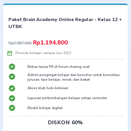
Terfavorit
Paket Brain Academy Online Regular - Kelas 12 +
UTBK
Rp1.194.800
Rp2.987.000
Periode belajar: sampai Juni 2022
Bebas tanya PR di forum sharing soal
Admin pengingat belajar dan konselor untuk konsultasi
jurusan, tipe belajar, minat, dan bakat
Akses klub hobi kekinian
Laporan perkembangan belajar setiap semester
Modul belajar digital
6 sesi live teaching interaktif per minggu
DISKON 60%
10 tryout Basic + 6 tryout Premium untuk hadapi UTBK &
Ujian Mandiri serta 4 tryout untuk persiapan PTS & PAS