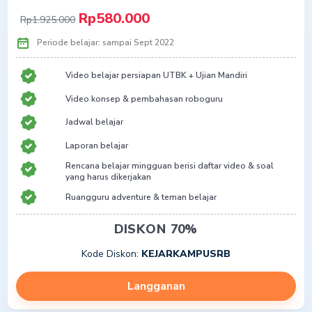
Rp580.000
Rp1.925.000
Periode belajar: sampai Sept 2022
Video belajar persiapan UTBK + Ujian Mandiri
Video konsep & pembahasan roboguru
Jadwal belajar
Laporan belajar
Rencana belajar mingguan berisi daftar video & soal
yang harus dikerjakan
Ruangguru adventure & teman belajar
Rangkuman infografis
DISKON 70%
Puluhan ribu video belajar beranimasi dan interaktif
SMA/SMK kelas 10-11-12 IPA IPS
Kode Diskon:
KEJARKAMPUSRB
Adapto
Langganan
Free akses 8 tryout premium