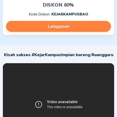
materi + 4 sesi kelas akselerasi per minggu
DISKON 60%
29 Tryout UTBK Basic dan Premium
Kode Diskon:
KEJARKAMPUSBAO
Klinik PR eksklusif dengan Master Teacher hingga 5
siswa per grup
Langganan
Akses kelas pengembangan diri
Akses paket ruangbelajar SMA + UTBK
Kisah sukses #KejarKampusImpian bareng Ruangguru