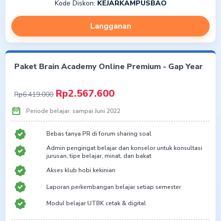
Kode Diskon:
KEJARKAMPUSBAO
setiap tahun
Akses paket ruangbelajar SMA + UTBK
Langganan
Paket Brain Academy Online Premium - Gap Year
Rp2.567.600
Rp6.419.000
Periode belajar: sampai Juni 2022
Bebas tanya PR di forum sharing soal
Admin pengingat belajar dan konselor untuk konsultasi
jurusan, tipe belajar, minat, dan bakat
Akses klub hobi kekinian
Laporan perkembangan belajar setiap semester
Modul belajar UTBK cetak & digital
4 sesi live teaching interaktif + 2 sesi kelas pendalaman