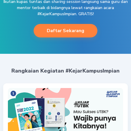
Ikutan kupas tuntas dan
sharing session
langsung sama guru dan
mentor terbaik di bidangnya lewat rangkaian acara
#KejarKampusImpian. GRATIS!
Daftar Sekarang
Rangkaian Kegiatan #KejarKampusImpian