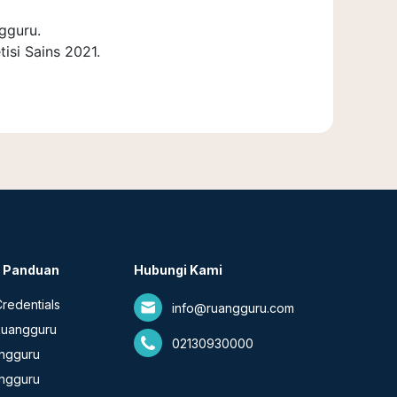
gguru.
isi Sains 2021.
& Panduan
Hubungi Kami
redentials
info@ruangguru.com
Ruangguru
02130930000
angguru
ngguru