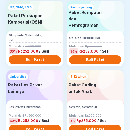
SD, SMP, SMA
Semua jenjang
Paket Komputer
Paket Persiapan
dan
Kompetisi (OSN)
Pemrograman
Olimpiade Matematika,
C+, C++, Informatika
dsb
Mulai dari
Rp360.000
Mulai dari
Rp360.000
Rp252.000
/ Sesi
Rp252.000
/ Sesi
30%
30%
Beli Paket
Beli Paket
Universitas
5-12 tahun
Paket Les Privat
Paket Coding
Lainnya
untuk Anak
Les Privat Universitas
Scratch, Scratch Jr
Mulai dari
Rp360.000
Mulai dari
Rp300.000
Rp252.000
/ Sesi
Rp275.000
/ Sesi
30%
8%
Beli Paket
Beli Paket