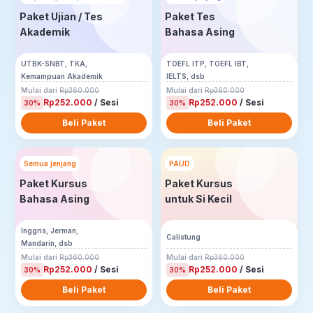
Paket Ujian / Tes
Paket Tes
Akademik
Bahasa Asing
UTBK-SNBT, TKA,
TOEFL ITP, TOEFL IBT,
Kemampuan Akademik
IELTS, dsb
Mulai dari
Rp360.000
Mulai dari
Rp360.000
Rp252.000
/ Sesi
Rp252.000
/ Sesi
30%
30%
Beli Paket
Beli Paket
Semua jenjang
PAUD
Paket Kursus
Paket Kursus
Bahasa Asing
untuk Si Kecil
Inggris, Jerman,
Calistung
Mandarin, dsb
Mulai dari
Rp360.000
Mulai dari
Rp360.000
Rp252.000
/ Sesi
Rp252.000
/ Sesi
30%
30%
Beli Paket
Beli Paket