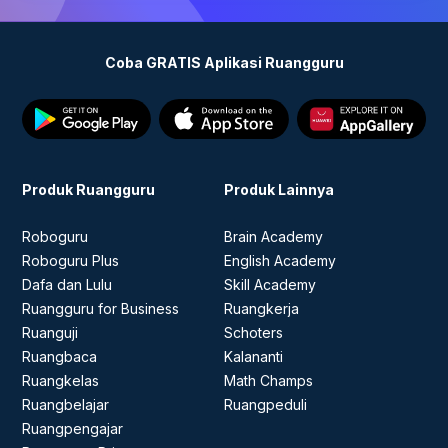
pergantian guru sesuai kebijakan yang berlaku.
Silakan infokan kepada tim Ruangguru Privat
untuk melakukan pergantian pengajar.
Coba GRATIS Aplikasi Ruangguru
Produk Ruangguru
Produk Lainnya
Roboguru
Brain Academy
Roboguru Plus
English Academy
Dafa dan Lulu
Skill Academy
Ruangguru for Business
Ruangkerja
Ruanguji
Schoters
Ruangbaca
Kalananti
Ruangkelas
Math Champs
Ruangbelajar
Ruangpeduli
Ruangpengajar