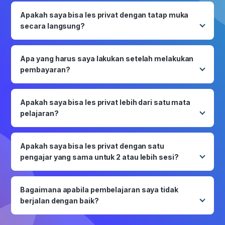
baik online melalui video call di platform
Apakah saya bisa les privat dengan tatap muka
Ruangguru Privat maupun tatap muka di rumah.
secara langsung?
Bisa. Namun, ketersediaan pengajar les privat
tatap muka terbatas. Kamu dapat menghubungi
Apa yang harus saya lakukan setelah melakukan
WhatsApp Official Ruangguru Privat melalui
pembayaran?
081568406975 untuk memastikan ketersediaan
Kamu dapat pesan sesi les privat dengan jadwal
pengajar terlebih dahulu.
belajar dan pengajar sesuai dengan
Apakah saya bisa les privat lebih dari satu mata
kebutuhanmu melalui privat.ruangguru.com.
pelajaran?
Pastikan kamu memiliki credit sesi tersedia.
Bisa. Kamu dapat memilih lebih dari satu mata
pelajaran apabila mata pelajaran yang dipilih
Apakah saya bisa les privat dengan satu
masih dalam satu kurikulum yang sama.
pengajar yang sama untuk 2 atau lebih sesi?
Bisa. Kamu dapat memilih pengajar yang sama
sesuai ketersediaan jadwal pengajar yang
Bagaimana apabila pembelajaran saya tidak
bersangkutan.
berjalan dengan baik?
Kamu memiliki kesempatan untuk mengajukan