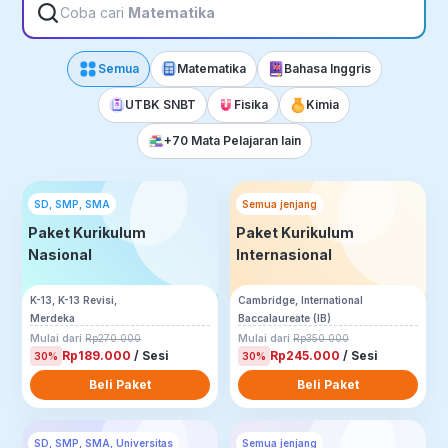
Coba cari
Matematika
Semua
Matematika
Bahasa Inggris
UTBK SNBT
Fisika
Kimia
+70 Mata Pelajaran lain
SD, SMP, SMA
Semua jenjang
Paket Kurikulum
Paket Kurikulum
Nasional
Internasional
K-13, K-13 Revisi,
Cambridge, International
Merdeka
Baccalaureate (IB)
Mulai dari
Rp270.000
Mulai dari
Rp350.000
Rp189.000
/ Sesi
Rp245.000
/ Sesi
30%
30%
Beli Paket
Beli Paket
SD, SMP, SMA, Universitas
Semua jenjang