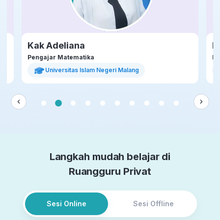
Kak Adeliana
K
Pengajar Matematika
Pe
Universitas Islam Negeri Malang
Langkah mudah belajar di
Ruangguru Privat
Sesi Online
Sesi Offline