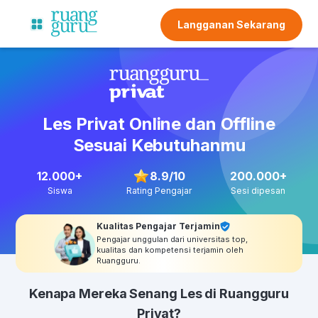
Langganan Sekarang
Les Privat Online dan Offline
Sesuai Kebutuhanmu
12.000+
8.9
/10
200.000+
Siswa
Rating Pengajar
Sesi dipesan
Kualitas Pengajar Terjamin
Pengajar unggulan dari universitas top,
kualitas dan kompetensi terjamin oleh
Ruangguru.
Kenapa Mereka Senang Les di Ruangguru
Privat?