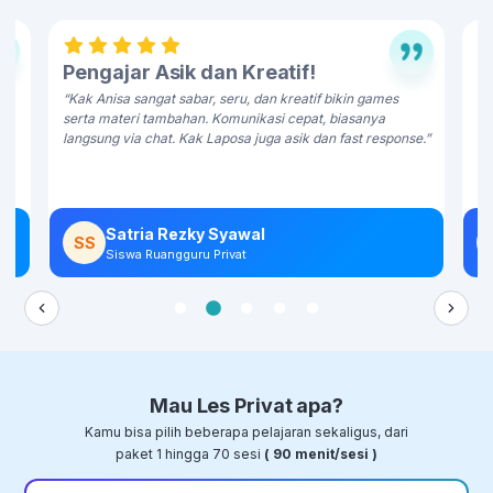
Pengajar Asik dan Kreatif!
J
ya
“Kak Anisa sangat sabar, seru, dan kreatif bikin games
“T
serta materi tambahan. Komunikasi cepat, biasanya
ka
langsung via chat. Kak Laposa juga asik dan fast response.”
in
se
Satria Rezky Syawal
SS
Siswa Ruangguru Privat
Mau Les Privat apa?
Kamu bisa pilih beberapa pelajaran sekaligus, dari
paket 1 hingga 70 sesi
( 90 menit/sesi )