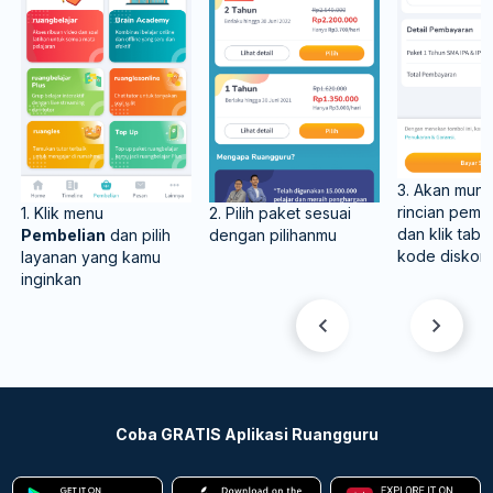
3. Akan munc
rincian pemb
1. Klik menu
2. Pilih paket sesuai
dan klik tab
Pembelian
dan pilih
dengan pilihanmu
kode diskon
layanan yang kamu
inginkan
Coba GRATIS Aplikasi Ruangguru