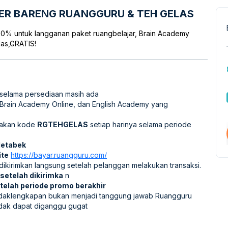
ER BARENG RUANGGURU & TEH GELAS
70% untuk langganan paket ruangbelajar, Brain Academy
las,GRATIS!
selama persediaan masih ada
, Brain Academy Online, dan English Academy yang
akan kode
RGTEHGELAS
setiap harinya selama periode
detabek
ite
https://bayar.ruangguru.com/
 dikirimkan langsung setelah pelanggan melakukan transaksi.
 setelah dikirimka
n
telah periode promo berakhir
tidaklengkapan bukan menjadi tanggung jawab Ruangguru
dak dapat diganggu gugat