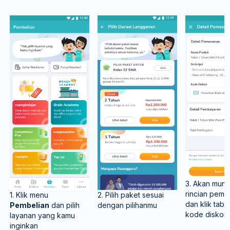
3. Akan munc
rincian pemb
1. Klik menu
2. Pilih paket sesuai
dan klik tab
Pembelian
dan pilih
dengan pilihanmu
kode diskon
layanan yang kamu
inginkan