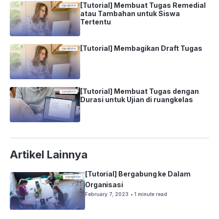
[Tutorial] Membuat Tugas Remedial
atau Tambahan untuk Siswa
Tertentu
[Tutorial] Membagikan Draft Tugas
[Tutorial] Membuat Tugas dengan
Durasi untuk Ujian di ruangkelas
Artikel Lainnya
[Tutorial] Bergabung ke Dalam
Organisasi
February 7, 2023
• 1 minute read