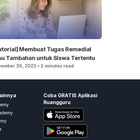
utorial] Membuat Tugas Remedial
au Tambahan untuk Siswa Tertentu
vember 30, 2022
• 2 minutes read
ainnya
Coba GRATIS Aplikasi
Ruangguru
demy
cademy
emy
a