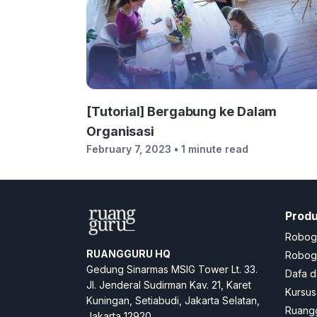
[Tutorial] Bergabung ke Dalam
Organisasi
February 7, 2023
• 1 minute read
Prod
Robog
RUANGGURU HQ
Robogu
Gedung Sinarmas MSIG Tower Lt. 33.
Dafa d
Jl. Jenderal Sudirman Kav. 21, Karet
Kursus
Kuningan, Setiabudi, Jakarta Selatan,
Ruangg
Jakarta 12920