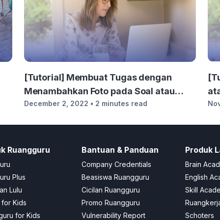
[Tutorial] Membuat Tugas dengan
[T
Menambahkan Foto pada Soal atau
at
December 2, 2022
• 2 minutes read
No
Jawaban
uk Ruangguru
Bantuan & Panduan
Produk L
uru
Company Credentials
Brain Aca
ru Plus
Beasiswa Ruangguru
English A
an Lulu
Cicilan Ruangguru
Skill Acad
 for Kids
Promo Ruangguru
Ruangkerj
uru for Kids
Vulnerability Report
Schoters