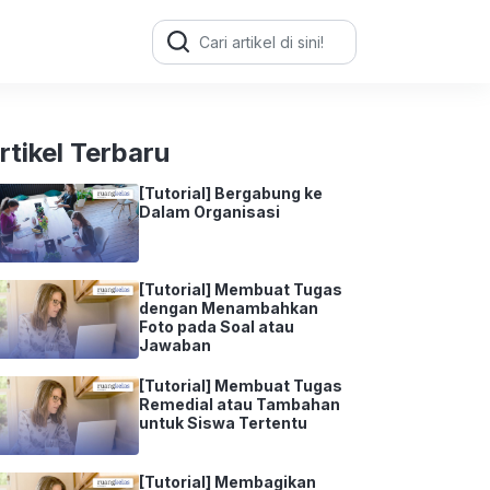
Search
for:
rtikel Terbaru
[Tutorial] Bergabung ke
Dalam Organisasi
[Tutorial] Membuat Tugas
dengan Menambahkan
Foto pada Soal atau
Jawaban
[Tutorial] Membuat Tugas
Remedial atau Tambahan
untuk Siswa Tertentu
[Tutorial] Membagikan