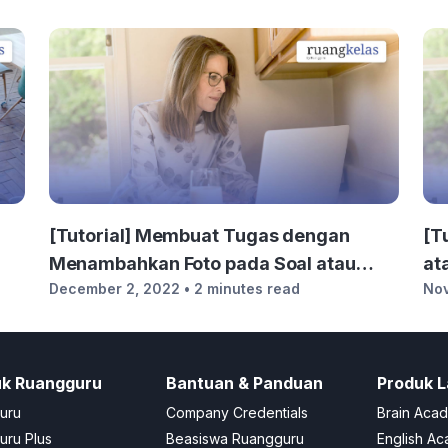
[Tutorial] Membuat Tugas dengan
[T
Menambahkan Foto pada Soal atau
at
December 2, 2022
• 2 minutes read
No
Jawaban
uk Ruangguru
Bantuan & Panduan
Produk L
uru
Company Credentials
Brain Aca
ru Plus
Beasiswa Ruangguru
English A