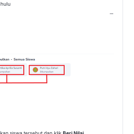
ahulu
kan siswa tersebut dan klik
Beri Nilai