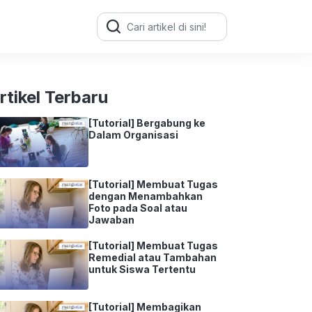
Search
for:
rtikel Terbaru
[Tutorial] Bergabung ke
Dalam Organisasi
[Tutorial] Membuat Tugas
dengan Menambahkan
Foto pada Soal atau
Jawaban
[Tutorial] Membuat Tugas
Remedial atau Tambahan
untuk Siswa Tertentu
[Tutorial] Membagikan