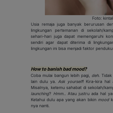
Foto: kinta
Usia remaja juga banyak berurusan den
lingkungan pertemanan di sekolah/kamp
sehari-hari juga dapat memengaruhi kon
sendiri agar dapat diterima di lingku
lingkungan ini bisa menjadi faktor pendu
How to banish bad mood?
Coba mulai bangun lebih pagi,
deh
. Tidak
lain dulu ya.
Ask yourself
! Kira-kira ha
Misalnya, ketemu sahabat di sekolah/ka
launching
?
Hmm..
Atau justru ada hal y
Ketahui dulu apa yang akan bikin
mood
k
nya nanti.