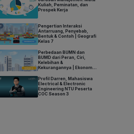
Kuliah, Peminatan, dan
Prospek Kerja
Pengertian Interaksi
Antarruang, Penyebab,
Bentuk & Contoh | Geografi
Kelas 7
Perbedaan BUMN dan
BUMD dari Peran, Ciri,
Kelebihan &
Kekurangannya | Ekonomi
Kelas 11
Profil Darren, Mahasiswa
Electrical & Electronic
Engineering NTU Peserta
COC Season 3