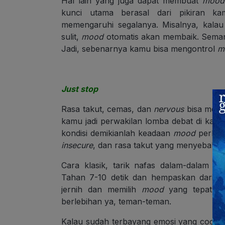
Hal lain yang juga dapat membuat
mood
kunci utama berasal dari pikiran ka
memengaruhi segalanya. Misalnya, kala
sulit,
mood
otomatis akan membaik. Seman
Jadi, sebenarnya kamu bisa mengontrol
m
Just stop
Rasa takut, cemas, dan
nervous
bisa meng
kamu jadi perwakilan lomba debat di kam
kondisi demikianlah keadaan
mood
perlu d
insecure
, dan rasa takut yang menyebabka
Cara klasik, tarik nafas dalam-dalam me
Tahan 7-10 detik dan hempaskan dari mul
jernih dan memilih
mood
yang tepat unt
berlebihan ya, teman-teman.
Kalau sudah terbayang emosi yang cocok