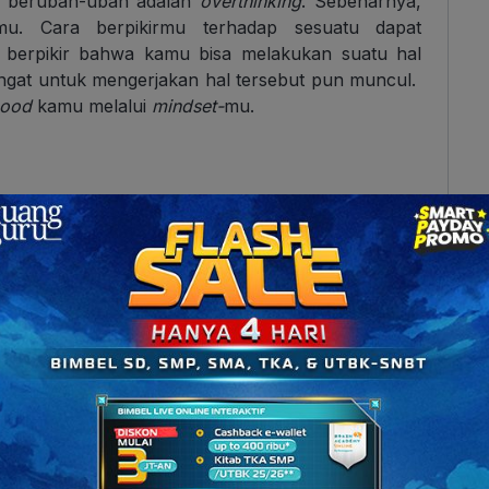
berubah-ubah adalah
overthinking
. Sebenarnya,
mu. Cara berpikirmu terhadap sesuatu dapat
u berpikir bahwa kamu bisa melakukan suatu hal
gat untuk mengerjakan hal tersebut pun muncul.
ood
kamu melalui
mindset-
mu.
arah ke penurunan kondisi
mood
kamu. Misalnya,
pus atau mau menghadiri wawancara kerja.
Nah
, di
ikontrol. Coba hilangkan segala prasangka buruk,
n badan jadi
shaking
tidak karuan.
lalui hidung, biarkan perutmu terisi udara baru.
ut. Berilah jeda untuk otak agar dapat berpikir
uk dikeluarkan saat itu. Jadi, kurangi berpikir
 untuk meng-
handle
bad mood
kamu, carilah cara