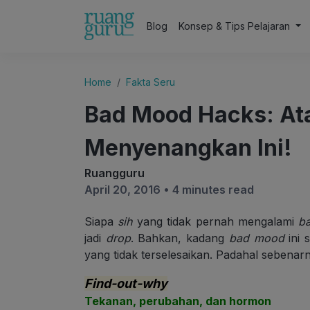
Blog
Konsep & Tips Pelajaran
Home
Fakta Seru
Bad Mood Hacks: At
Menyenangkan Ini!
Ruangguru
April 20, 2016 •
4 minutes read
Siapa
sih
yang tidak pernah mengalami
b
jadi
drop
. Bahkan, kadang
bad mood
ini 
yang tidak terselesaikan. Padahal sebenar
Find-out-why
Tekanan, perubahan, dan hormon