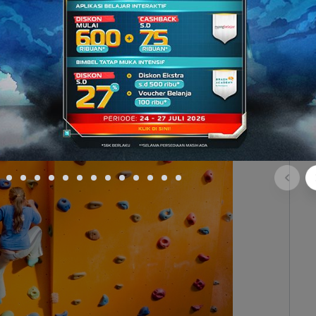
ng menghasilkan
mood
baik. Banyak hal yang bisa