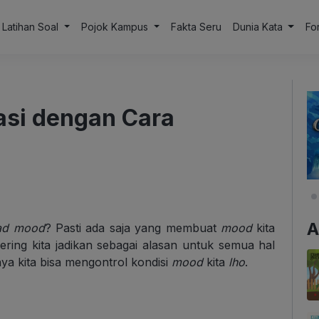
Latihan Soal
Pojok Kampus
Fakta Seru
Dunia Kata
Fo
asi dengan Cara
A
ad mood
? Pasti ada saja yang membuat
mood
kita
sering kita jadikan sebagai alasan untuk semua hal
nya kita bisa mengontrol kondisi
mood
kita
lho
.