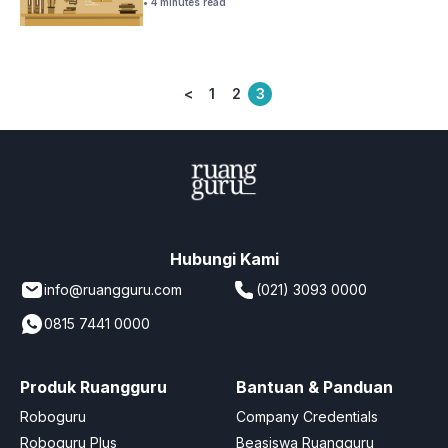
• 4 minutes read
<
1
2
3
Posts
pagination
Hubungi Kami
info@ruangguru.com
(021) 3093 0000
0815 7441 0000
Produk Ruangguru
Bantuan & Panduan
Roboguru
Company Credentials
Roboguru Plus
Beasiswa Ruangguru