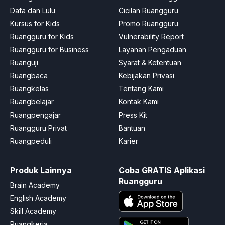
Dafa dan Lulu
Cicilan Ruangguru
Kursus for Kids
Promo Ruangguru
Ruangguru for Kids
Vulnerability Report
Ruangguru for Business
Layanan Pengaduan
Ruanguji
Syarat & Ketentuan
Ruangbaca
Kebijakan Privasi
Ruangkelas
Tentang Kami
Ruangbelajar
Kontak Kami
Ruangpengajar
Press Kit
Ruangguru Privat
Bantuan
Ruangpeduli
Karier
Produk Lainnya
Coba GRATIS Aplikasi
Ruangguru
Brain Academy
English Academy
Skill Academy
Ruangkerja