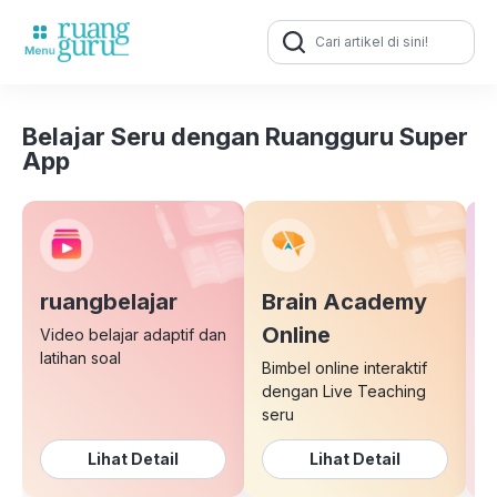
Search
for:
Belajar Seru dengan Ruangguru Super
App
ruangbelajar
Brain Academy
E
Online
Video belajar adaptif dan
latihan soal
Bimbel online interaktif
K
dengan Live Teaching
b
seru
Lihat Detail
Lihat Detail