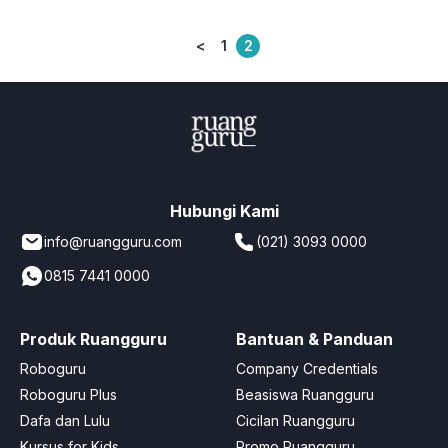
<
1
2
Posts
pagination
Hubungi Kami
info@ruangguru.com
(021) 3093 0000
0815 7441 0000
Produk Ruangguru
Bantuan & Panduan
Roboguru
Company Credentials
Roboguru Plus
Beasiswa Ruangguru
Dafa dan Lulu
Cicilan Ruangguru
Kursus for Kids
Promo Ruangguru