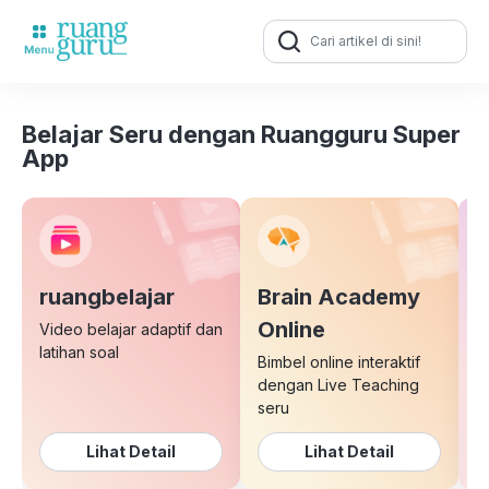
Search
for:
Belajar Seru dengan Ruangguru Super
App
ruangbelajar
Brain Academy
E
Online
Video belajar adaptif dan
latihan soal
Bimbel online interaktif
K
dengan Live Teaching
b
seru
Lihat Detail
Lihat Detail