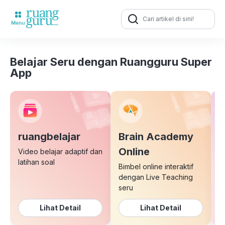
Search
for:
Belajar Seru dengan Ruangguru Super
App
ruangbelajar
Brain Academy
E
Online
Video belajar adaptif dan
latihan soal
Bimbel online interaktif
K
dengan Live Teaching
b
seru
Lihat Detail
Lihat Detail