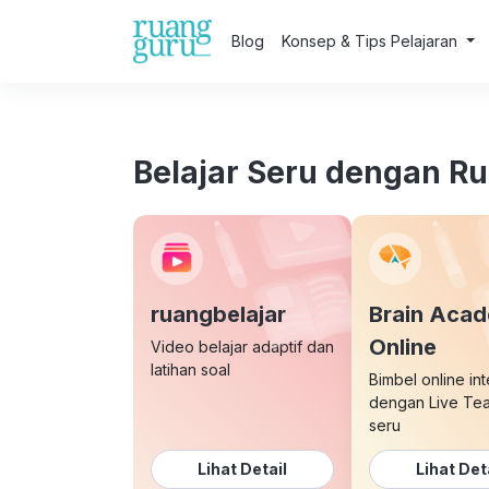
Blog
Konsep & Tips Pelajaran
Belajar Seru dengan R
ruangbelajar
Brain Aca
Online
Video belajar adaptif dan
latihan soal
Bimbel online int
dengan Live Te
seru
Lihat Detail
Lihat Det