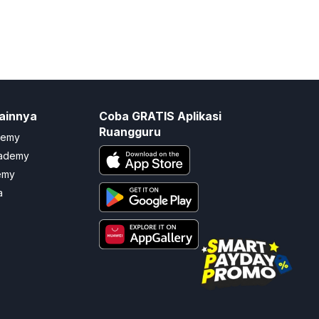
ainnya
Coba GRATIS Aplikasi
Ruangguru
demy
cademy
emy
a