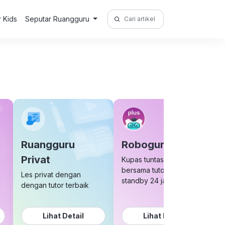
Search
r Kids
Seputar Ruangguru
for:
Ruangguru
Roboguru Plus
Privat
Kupas tuntas soal sulit
bersama tutor yang
Les privat dengan
standby 24 jam
dengan tutor terbaik
Lihat Detail
Lihat Detail