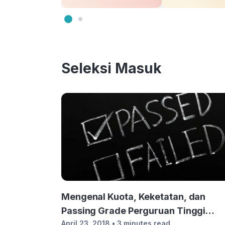
Seleksi Masuk
Mengenal Kuota, Keketatan, dan
Passing Grade Perguruan Tinggi
April 23, 2018
• 3 minutes read
Negeri