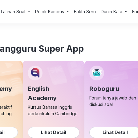
Latihan Soal
Pojok Kampus
Fakta Seru
Dunia Kata
Fo
uangguru Super App
demy
English
Roboguru
Academy
Forum tanya jawab dan
diskusi soal
eraktif
Kursus Bahasa Inggris
aching
berkurikulum Cambridge
ail
Lihat Detail
Lihat Detail