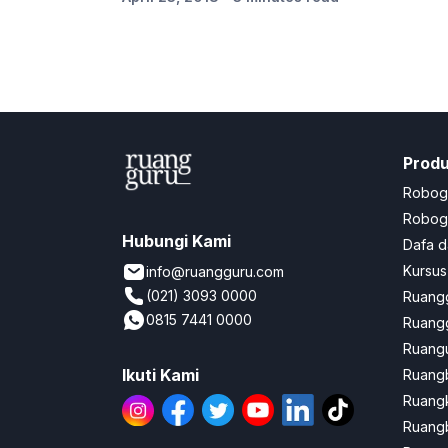
Prod
Robog
Robogu
Hubungi Kami
Dafa d
Kursus
info@ruangguru.com
(021) 3093 0000
Ruangg
0815 7441 0000
Ruangg
Ruangu
Ikuti Kami
Ruang
Ruang
Ruangb