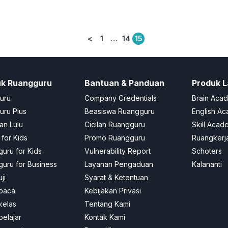
<
1
…
14
15
Posts
pagination
uk Ruangguru
Bantuan & Panduan
Produk L
uru
Company Credentials
Brain Aca
ru Plus
Beasiswa Ruangguru
English A
an Lulu
Cicilan Ruangguru
Skill Acad
 for Kids
Promo Ruangguru
Ruangkerj
uru for Kids
Vulnerability Report
Schoters
uru for Business
Layanan Pengaduan
Kalananti
ji
Syarat & Ketentuan
baca
Kebijakan Privasi
kelas
Tentang Kami
elajar
Kontak Kami