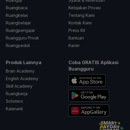
Ruanguji
Syarat & Ketentuan
Ruangbaca
Kebijakan Privasi
Ruangkelas
Tentang Kami
Ruangbelajar
Kontak Kami
Ruangpengajar
Press Kit
Ruangguru Privat
Bantuan
Ruangpeduli
Karier
Produk Lainnya
Coba GRATIS Aplikasi
Ruangguru
Brain Academy
English Academy
Skill Academy
Ruangkerja
Schoters
Kalananti