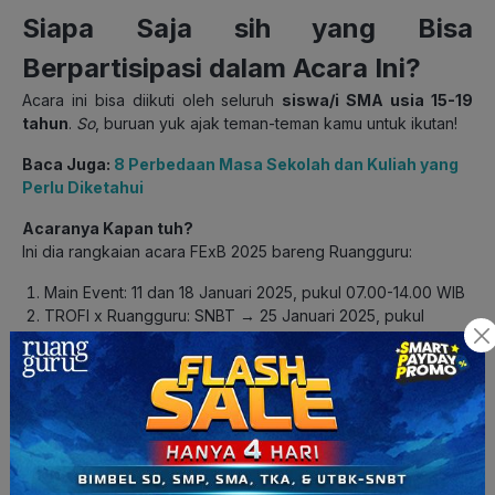
Siapa Saja sih yang Bisa
Berpartisipasi dalam Acara Ini?
Acara ini bisa diikuti oleh seluruh
siswa/i SMA usia 15-19
tahun
.
So
, buruan yuk ajak teman-teman kamu untuk ikutan!
Baca Juga:
8 Perbedaan Masa Sekolah dan Kuliah yang
Perlu Diketahui
Acaranya Kapan tuh?
Ini dia rangkaian acara FExB 2025 bareng Ruangguru:
Main Event: 11 dan 18 Januari 2025, pukul 07.00-14.00 WIB
TROFI x Ruangguru: SNBT → 25 Januari 2025, pukul
08.00-15.00 WIB
TROFI x Ruangguru: SIMAK UI → 1 Februari 2025, pukul
08.00-15.00 WIB
Kenapa Harus Ada Kolaborasi Ini?
Ruangguru sebagai
platform
pendidikan, ingin berkontribusi