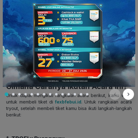
dalam memajukan pendidikan Indonesia. Untuk itu, Ruangguru
memberikan wadah bagi para siswa/i yang sedang
mempersiapkan diri dalam menghadapi SNBT untuk mengikuti
tryout
yang berkolaborasi dengan salah satu perguruan tinggi
negeri terbaik Indonesia yaitu UI.
Selain mendapatkan
experience
dengan tryout bersama
Ruangguru, user juga bisa mengikuti rangkaian acara FExB UI
lainnya dimana dapat menumbuhkan semangat untuk
melanjutkan pendidikan yang lebih tinggi.
Gimana Caranya Ikutan Acara Ini?
Untuk dapat mengikuti rangkaian acara berikut, kamu wajib
untuk membeli tiket di
fexbfebui.id
. Untuk rangkaian acara
tryout, setelah membeli tiket kamu bisa ikuti langkah-langkah
berikut: