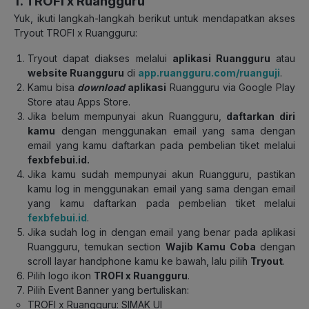
1. TROFI x Ruangguru
Yuk, ikuti langkah-langkah berikut untuk mendapatkan akses
Tryout TROFI x Ruangguru:
Tryout dapat diakses melalui
aplikasi Ruangguru
atau
website Ruangguru
di
app.ruangguru.com/ruanguji
.
Kamu bisa
download
aplikasi
Ruangguru via Google Play
Store atau Apps Store.
Jika belum mempunyai akun Ruangguru,
daftarkan diri
kamu
dengan menggunakan email yang sama dengan
email yang kamu daftarkan pada pembelian tiket melalui
fexbfebui.id.
Jika kamu sudah mempunyai akun Ruangguru, pastikan
kamu log in menggunakan email yang sama dengan email
yang kamu daftarkan pada pembelian tiket melalui
fexbfebui.id
.
Jika sudah log in dengan email yang benar pada aplikasi
Ruangguru, temukan section
Wajib Kamu Coba
dengan
scroll layar handphone kamu ke bawah, lalu pilih
Tryout
.
Pilih logo ikon
TROFI x Ruangguru
.
Pilih Event Banner yang bertuliskan:
TROFI x Ruangguru: SIMAK UI