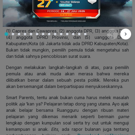
membagikan pengalaman saat melakukan pencoblosan pada
periode lalu, agar si anak menjadi paham dan kehadirannya
di TPS tidak sia-sia. Terlebih pada Pemilu Serentak 2019,
banyak surat suara (
ballot paper)
yang harus dicoblos, yakni:
(1) Capres dan Cawapres, (2) anggota DPR, (3) anggota DPD,
(4) anggota DPRD Provinsi, dan (5) uanggota DPRD
Kabupaten/Kota (di Jakarta tidak ada DPRD Kabupaten/Kota).
Bukan tidak mungkin, pemilih pemula tidak mengetahui sah
dan tidak sahnya pencoblosan surat suara.
Dengan melakukan langkah-langkah di atas, para pemilih
pemula atau anak muda akan merasa bahwa mereka
dilibatkan benar dalam sebuah pesta politik. Mereka pun
akan bersemangat dalam berpartisipasi menyukseskannya.
Smart Parents, tentu anak bukan cuma harus melek masalah
politik
aja
‘kan ya? Pelajaran tetap dong yang utama. Ayo ajak
anak belajar bersama Ruangguru dengan ribuan materi
pelajaran yang dikemas menarik seperti bermain
game
lengkap dengan kumpulan soal serta try out untuk menguji
kemampuan si anak.
Eits
, ada rapor bulanan juga tentang