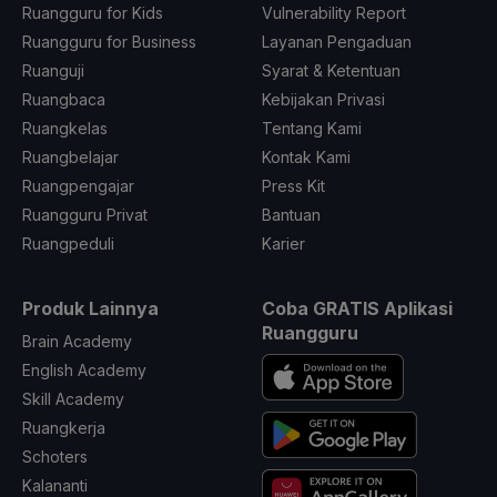
Ruangguru for Kids
Vulnerability Report
Ruangguru for Business
Layanan Pengaduan
Ruanguji
Syarat & Ketentuan
Ruangbaca
Kebijakan Privasi
Ruangkelas
Tentang Kami
Ruangbelajar
Kontak Kami
Ruangpengajar
Press Kit
Ruangguru Privat
Bantuan
Ruangpeduli
Karier
Produk Lainnya
Coba GRATIS Aplikasi
Ruangguru
Brain Academy
English Academy
Skill Academy
Ruangkerja
Schoters
Kalananti