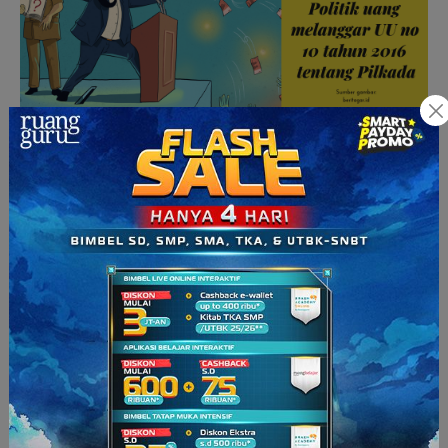
Sadarkah Smart Parents kalau pemilih pemula sering kali
menjadi sasaran empuk politik transaksional atau politik uang.
Hal ini bisa
berangkat atas inisiatif dari partai politik, tim
kampanye, dan para calo politik (
political broker
). Jangan
sampai anak menjadi terjebak dan terlena dengan adanya hal
ini ya. Jadikan mereka sebagai pemilih cerdas yang lebih
mengedepankan rasionalitas (bukan emosionalitas) dalam
menentukan pandangan dan sikap politiknya.
Memahami teknis pencoblosan
Pengalaman pertama kali memilih presiden dan anggota
legislatif akan membuat anak bingung apa yang harus
dilakukannya di bilik suara. Tentunya, literasi politik sangat
dibutuhkan baginya. Orang tua diharapkan juga dapat