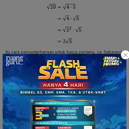
Itu cara penyederhanaan untuk kasus pertama, ya. Sekarang,
kita masuk ke kasus kedua.
Kasus 2: Pada bilangan pecahan, terdapat akar di bagian
penyebut.
Kalo kamu menemukan bentuk seperti itu, kamu bisa
menyederhanakannya dengan mengalikan bilangan pecahan
tersebut dengan bentuk akar yang sekawan dari
penyebutnya. Maksudnya bentuk akar yang sekawan tuh
gimana, ya? Bentuk akar sekawan itu berarti bentuk akarnya
sama, cuma beda tanda operasinya aja. Nah, penjelasan lebih
lengkapnya bisa kamu lihat pada gambar di bawah ini!