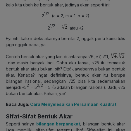
kalo kita ubah ke bentuk akar, jadinya akan seperti ini:
1/2
2
(a = 2, m = 1, n = 2)
1/2
2
=
atau √2
Fyi nih, kalo indeks akarnya bernilai 2, nggak perlu kamu tulis
juga nggak papa, ya.
Contoh bentuk akar yang lain di antaranya √6, √7, √11,
dan masih banyak lagi. Coba aku tanya, √25 itu termasuk
bentuk akar atau bukan, sih? Eits! Jawabannya bukan bentuk
akar. Kenapa? Ingat definisinya, bentuk akar itu berupa
bilangan irasional, sedangkan √25 bisa kita sederhanakan
2
2/2
menjadi √5
= 5
= 5 (5 adalah bilangan rasional). Jadi, √25
bukan bentuk akar. Paham, ya?
Baca Juga:
Cara Menyelesaikan Persamaan Kuadrat
Sifat-Sifat Bentuk Akar
Seperti halnya
bilangan berpangkat
, bilangan bentuk akar
juga memiliki sifat-sifat tertentu, lho! Sifat-sifat ini akan