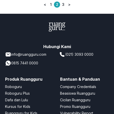
<
1
2
3
>
Posts
pagination
Hubungi Kami
info@ruangguru.com
(021) 3093 0000
0815 7441 0000
Produk Ruangguru
Bantuan & Panduan
Roboguru
Company Credentials
Roboguru Plus
Beasiswa Ruangguru
Dafa dan Lulu
Cicilan Ruangguru
Kursus for Kids
Promo Ruangguru
Ruangguru for Kids
Vulnerability Report