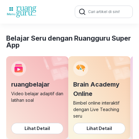
Search
for:
Belajar Seru dengan Ruangguru Super
App
ruangbelajar
Brain Academy
E
Online
Video belajar adaptif dan
latihan soal
Bimbel online interaktif
K
dengan Live Teaching
b
seru
Lihat Detail
Lihat Detail