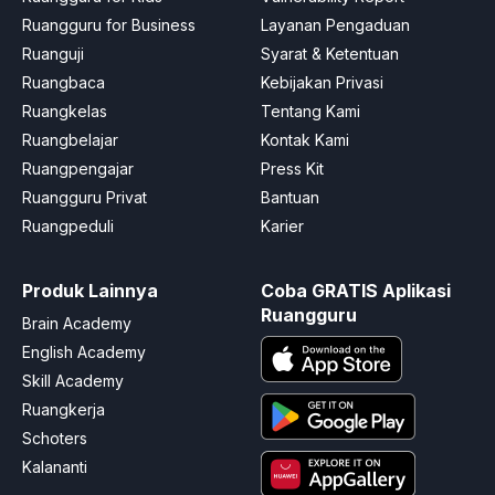
Ruangguru for Business
Layanan Pengaduan
Ruanguji
Syarat & Ketentuan
Ruangbaca
Kebijakan Privasi
Ruangkelas
Tentang Kami
Ruangbelajar
Kontak Kami
Ruangpengajar
Press Kit
Ruangguru Privat
Bantuan
Ruangpeduli
Karier
Produk Lainnya
Coba GRATIS Aplikasi
Ruangguru
Brain Academy
English Academy
Skill Academy
Ruangkerja
Schoters
Kalananti