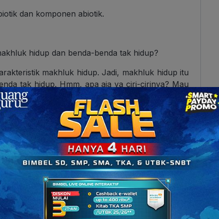
otik dan komponen abiotik.
 makhluk hidup dan benda-benda tak hidup?
kteristik makhluk hidup. Jadi, makhluk hidup itu
benda tak hidup. Hmm, apa aja ya ciri-cirinya? Mau
ak. Setiap makhluk hidup pasti bergerak. Bergerak
uk berpindah tempat atau posisi.
itu pula dengan hewan. Bahkan, tumbuhan ternyata
bagian batang mengikuti cahaya matahari.