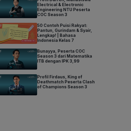
Electrical & Electronic
Engineering NTU Peserta
COC Season 3
50 Contoh Puisi Rakyat:
Pantun, Gurindam & Syair,
Lengkap! | Bahasa
Indonesia Kelas 7
Bunayya, Peserta COC
Season 3 dari Matematika
ITB dengan IPK 3,99
Profil Firdaus, King of
Deathmatch Peserta Clash
of Champions Season 3