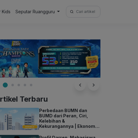
Search
r Kids
Seputar Ruangguru
for:
rtikel Terbaru
Perbedaan BUMN dan
BUMD dari Peran, Ciri,
Kelebihan &
Kekurangannya | Ekonomi
Kelas 11
Profil Darren, Mahasiswa