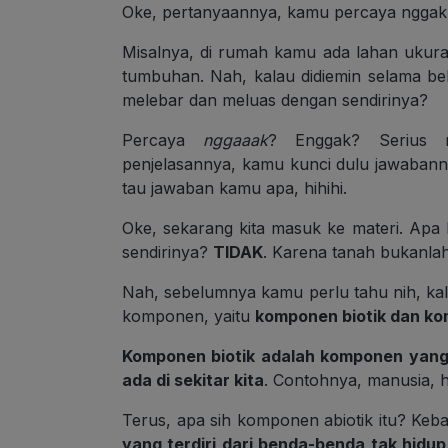
Oke, pertanyaannya, kamu percaya nggak k
Misalnya, di rumah kamu ada lahan ukur
tumbuhan. Nah, kalau didiemin selama be
melebar dan meluas dengan sendirinya?
Percaya
nggaaak
? Enggak? Serius 
penjelasannya, kamu kunci dulu jawabanny
tau jawaban kamu apa, hihihi.
Oke, sekarang kita masuk ke materi. Ap
sendirinya?
TIDAK
. Karena tanah bukanla
Nah, sebelumnya kamu perlu tahu nih, kalo l
komponen, yaitu
komponen biotik dan ko
Komponen biotik adalah komponen yang 
ada di sekitar kita
. Contohnya, manusia, 
Terus, apa sih komponen abiotik itu? Keb
yang terdiri dari benda-benda tak hidup