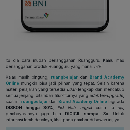
Itu dia cara mudah berlangganan Ruangguru. Kamu mau
berlangganan produk Ruangguru yang mana,
nih
?
Kalau masih bingung,
ruangbelajar
dan
Brand Academy
Online
mungkin bisa jadi pilihan yang tepat. Selain karena
materi pelajaran yang tersedia
udah
lengkap dan mencakup
semua jenjang, ditambah fitur-fiturnya yang
udah
ter-
upgrade
,
saat ini
ruangbelajar
dan
Brand Academy Online
lagi ada
DISKON
hingga 80%
,
lho
!
Nah
,
nggak
cuma itu
aja
,
pembayarannya juga bisa
DICICIL sampai 3x
. Untuk
informasi lebih detailnya, lihat pada gambar di bawah ini, ya.