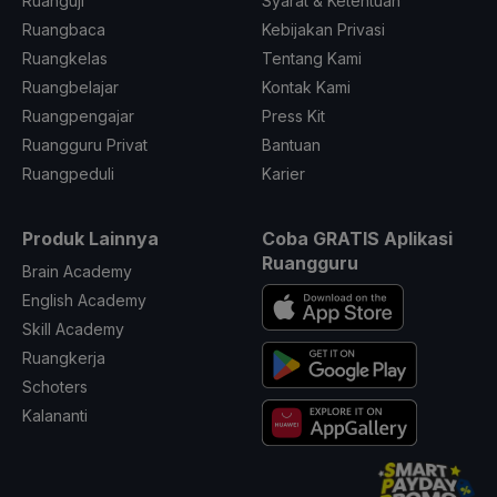
Ruanguji
Syarat & Ketentuan
Ruangbaca
Kebijakan Privasi
Ruangkelas
Tentang Kami
Ruangbelajar
Kontak Kami
Ruangpengajar
Press Kit
Ruangguru Privat
Bantuan
Ruangpeduli
Karier
Produk Lainnya
Coba GRATIS Aplikasi
Ruangguru
Brain Academy
English Academy
Skill Academy
Ruangkerja
Schoters
Kalananti