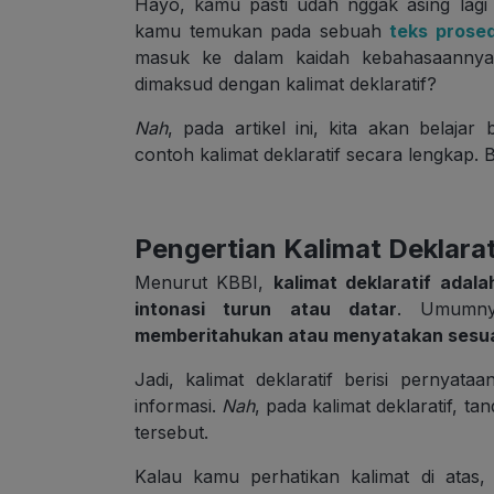
Hayo, kamu pasti udah nggak asing lagi 
kamu temukan pada sebuah
teks prose
masuk ke dalam kaidah kebahasaannya
dimaksud dengan kalimat deklaratif?
Nah
, pada artikel ini, kita akan belajar 
contoh kalimat deklaratif secara lengkap. 
Pengertian Kalimat Deklarat
Menurut KBBI,
kalimat deklaratif adal
intonasi turun atau datar
. Umumnya
memberitahukan atau menyatakan sesu
Jadi, kalimat deklaratif berisi pernyat
informasi.
Nah
, pada kalimat deklaratif, ta
tersebut.
Kalau kamu perhatikan kalimat di atas