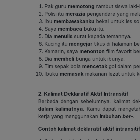
Pak guru
memotong
rambut siswa laki-l
Polisi itu
merazia
pengendara yang melan
Ibu
membawakanku
bekal untuk les sor
Saya
membaca
buku itu.
Dia
menulis
surat kepada temannya.
Kucing itu
mengejar
tikus di halaman be
Kemarin, saya
menonton
film favorit b
Dia
membeli
bunga untuk ibunya.
Tim sepak bola
mencetak
gol dalam per
Ibuku
memasak
makanan lezat untuk k
2. Kalimat Deklaratif Aktif Intransitif
Berbeda dengan sebelumnya, kalimat deklar
dalam kalimatnya
. Kamu dapat mengetahui
kerja yang menggunakan
imbuhan
ber
–
.
Contoh kalimat deklaratif aktif intransitif