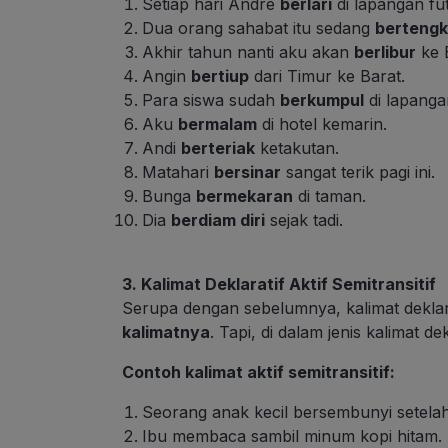
Setiap hari Andre
berlari
di lapangan fut
Dua orang sahabat itu sedang
bertengk
Akhir tahun nanti aku akan
berlibur
ke B
Angin
bertiup
dari Timur ke Barat.
Para siswa sudah
berkumpul
di lapanga
Aku
bermalam
di hotel kemarin.
Andi
berteriak
ketakutan.
Matahari
bersinar
sangat terik pagi ini.
Bunga
bermekaran
di taman.
Dia
berdiam diri
sejak tadi.
3. Kalimat Deklaratif Aktif Semitransitif
Serupa dengan sebelumnya, kalimat deklarat
kalimatnya
. Tapi, di dalam jenis kalimat de
Contoh kalimat aktif semitransitif:
Seorang anak kecil bersembunyi setela
Ibu membaca sambil minum kopi hitam.