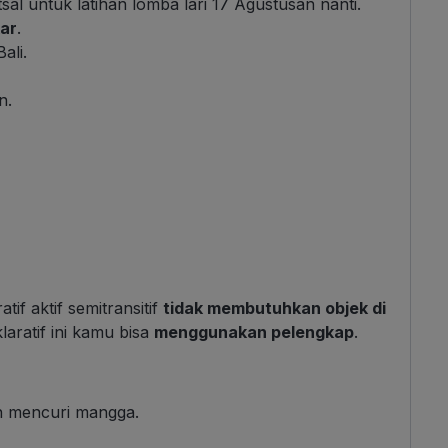
sal untuk latihan lomba lari 17 Agustusan nanti.
ar
.
ali.
n.
if aktif semitransitif
tidak membutuhkan objek di
klaratif ini kamu bisa
menggunakan pelengkap
.
h mencuri mangga.