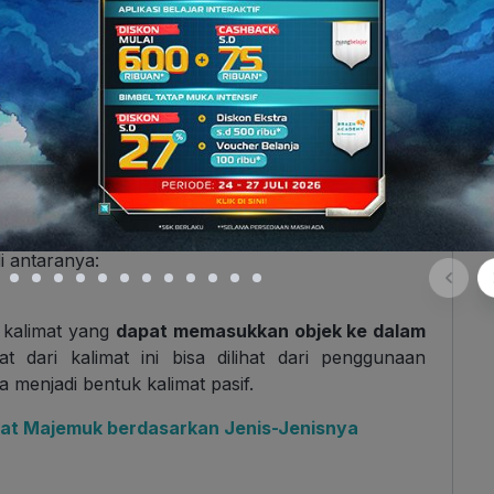
tif
njadi dua jenis, yaitu
kalimat deklaratif aktif dan
annya!
mat deklaratif yang bersifat aktif
. Maksudnya,
ndakan/perbuatan kepada objek. Kalimat deklaratif
di antaranya:
n kalimat yang
dapat memasukkan objek ke dalam
at dari kalimat ini bisa dilihat dari penggunaan
menjadi bentuk kalimat pasif.
mat Majemuk berdasarkan Jenis-Jenisnya