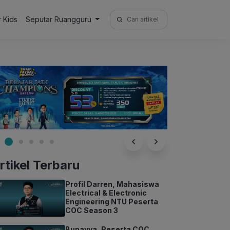
Search
r Kids
Seputar Ruangguru
for:
rtikel Terbaru
Profil Darren, Mahasiswa
Electrical & Electronic
Engineering NTU Peserta
COC Season 3
Bunayya, Peserta COC