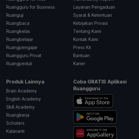
Ruangguru for Business
Layanan Pengaduan
Ruanguji
Syarat & Ketentuan
Ruangbaca
Kebijakan Privasi
Ruangkelas
Tentang Kami
Ruangbelajar
Kontak Kami
Ruangpengajar
Press Kit
Ruangguru Privat
Bantuan
Ruangpeduli
Karier
Produk Lainnya
Coba GRATIS Aplikasi
Ruangguru
Brain Academy
English Academy
Skill Academy
Ruangkerja
Schoters
Kalananti