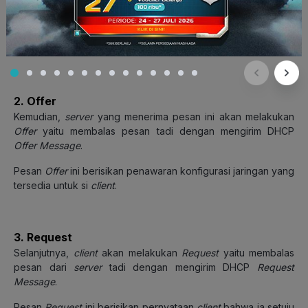
Jadi,
client
akan mengirim pesan kepada
server
untuk
memberitahukan bahwa
client
tersebut butuh konfigurasi
jaringan.
2. Offer
Kemudian,
server
yang menerima pesan ini akan melakukan
Offer
yaitu membalas pesan tadi dengan mengirim DHCP
Offer Message
.
Pesan
Offer
ini berisikan penawaran konfigurasi jaringan yang
tersedia untuk si
client
.
3. Request
Selanjutnya,
client
akan melakukan
Request
yaitu membalas
pesan dari
server
tadi dengan mengirim DHCP
Request
Message
.
Pesan
Request
ini berisikan pernyataan
client
bahwa ia setuju