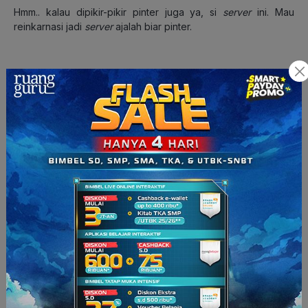
Hmm.. kalau dipikir-pikir pinter juga ya, si
server
ini. Mau
reinkarnasi jadi
server
ajalah biar pinter.
Cara Kerja DHCP (DORA)
Nah, setelah tahu pengertian dan fungsi DHCP, sekarang kita
belajar cara kerjanya, yuk! Cara kerja DHCP biasa disebut
sebagai
DORA
.
Hah, Dora? Oh, Dora si karakter kartun itu, ya?
Eits, bukan, ya! DORA di sini adalah singkatan dari
Discover
,
Offer
,
Request
, dan
Acknowledgment
.
Yuk, kita bahas satu
per satu!
1. Discover
Cara kerja DHCP dimulai dengan proses yang disebut
Discover
.
Discover
ini dilakukan oleh perangkat
client
dengan
mengirimkan DHCP
Discover Message
kepada
server
.