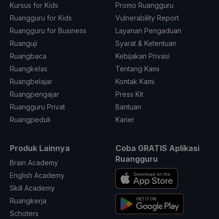
Kursus for Kids
Promo Ruangguru
Ruangguru for Kids
Vulnerability Report
Ruangguru for Business
Layanan Pengaduan
Ruanguji
Syarat & Ketentuan
Ruangbaca
Kebijakan Privasi
Ruangkelas
Tentang Kami
Ruangbelajar
Kontak Kami
Ruangpengajar
Press Kit
Ruangguru Privat
Bantuan
Ruangpeduli
Karier
Produk Lainnya
Coba GRATIS Aplikasi
Ruangguru
Brain Academy
English Academy
Skill Academy
Ruangkerja
Schoters