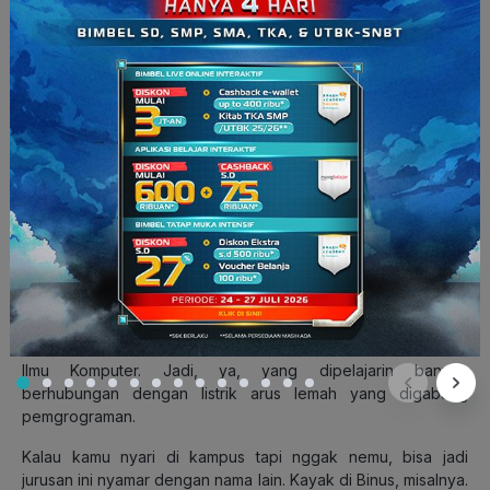
Komputer, Ilmu Komputasi, Informatika, Ilmu Informatika,
Matematika Komputasi.
Baca Juga:
Kenalan dengan Jurusan Teknik Informatika:
Mau Jadi Ahlinya Coding?
Teknik Komputer
Kalau dua jurusan sebelumnya ngomongin komputer dari sisi
sistem dan
software
, lain halnya dengan Teknik Komputer.
Kata kunci dari jurusan ini adalah
hardware.
Eits, bukan
berarti kamu di sini bakal belajar gimana caranya nyalain
komputer ya (TINGGAL PENCET POWER, BUSET).
Di sini, kamu bakal belajar gabungan dari Teknik Elektro dan
Ilmu Komputer. Jadi, ya, yang dipelajarin banyak
berhubungan dengan listrik arus lemah yang digabung
pemgrograman.
Kalau kamu nyari di kampus tapi nggak nemu, bisa jadi
jurusan ini nyamar dengan nama lain. Kayak di Binus, misalnya.