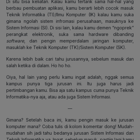
Di situ bisa keliatan. Kalau kamu tertarik sama hal-hal yang
berbau pembuatan aplikasi, kamu berarti lebih cocok masuk
Teknik Informatika (TI)/Ilmu Komputer (IK) kalau kamu suka
gimana ngolah sistem infromasi perusahaan, masuknya ke
Sistem Informasi (SI). Di sisi lain, kalau kamu demen “ngoprek”
perangkat elektronik, suka sama hardware dibanding
software
, dan pengin memperdalam jaringan komputer,
masuklah ke Teknik Komputer (TK)/Sistem Komputer (SK).
Karena lebih baik cari tahu jurusannya, sebelum masuk dan
salah ketika di dalam. Ho ho ho.
Oiya, hal lain yang perlu kamu ingat adalah, nggak semua
kampus punya tiga jurusan ini. Itu juga harus jadi
pertimbangan kamu. Bisa aja satu kampus cuma punya Teknik
Informatika-nya aja, atau ada juga Sistem Informasi.
—
Gimana? Setelah baca ini, kamu pengin masuk ke jurusan
komputer mana? Coba tulis di kolom komentar dong! Mudah-
mudahan sih jadi tahu bedanya jurusan Sistem Informasi dan
Teknik Informatika ya. Ingat, sebelum masuk, pastiin lagi kamu