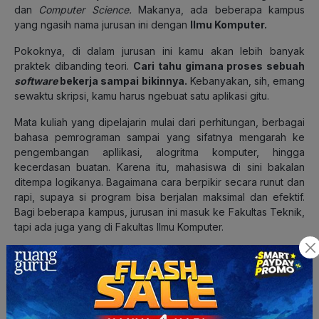
dan
Computer Science.
Makanya, ada beberapa kampus
yang ngasih nama jurusan ini dengan
Ilmu Komputer.
Pokoknya, di dalam jurusan ini kamu akan lebih banyak
praktek dibanding teori.
Cari tahu gimana proses sebuah
software
bekerja sampai bikinnya.
Kebanyakan, sih, emang
sewaktu skripsi, kamu harus ngebuat satu aplikasi gitu.
Mata kuliah yang dipelajarin mulai dari perhitungan, berbagai
bahasa pemrograman sampai yang sifatnya mengarah ke
pengembangan apllikasi, alogritma komputer, hingga
kecerdasan buatan. Karena itu, mahasiswa di sini bakalan
ditempa logikanya. Bagaimana cara berpikir secara runut dan
rapi, supaya si program bisa berjalan maksimal dan efektif.
Bagi beberapa kampus, jurusan ini masuk ke Fakultas Teknik,
tapi ada juga yang di Fakultas Ilmu Komputer.
Gelarnya? Antara Sarjana Teknik (S.T), atau Sarjana Komputer
(S.Kom). Lagi-lagi, tergantung dari kampusnya.
Di beberapa kampus juga punya nama yang beda-beda, tapi
sebenernya isinya ya sama aja kok. Kayak tadi, jurusan Ilmu