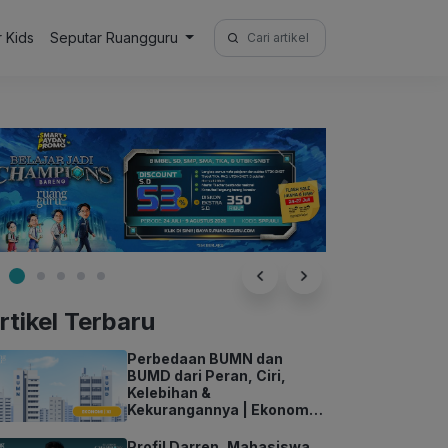
Search
r Kids
Seputar Ruangguru
for:
rtikel Terbaru
Perbedaan BUMN dan
BUMD dari Peran, Ciri,
Kelebihan &
Kekurangannya | Ekonomi
Kelas 11
Profil Darren, Mahasiswa