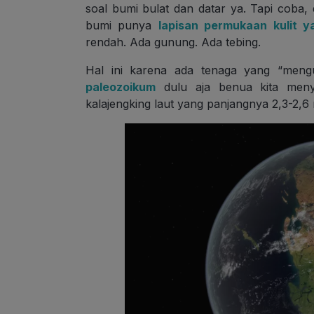
soal bumi bulat dan datar ya. Tapi coba,
bumi punya
lapisan permukaan kulit y
rendah. Ada gunung. Ada tebing.
Hal ini karena ada tenaga yang “men
paleozoikum
dulu aja benua kita meny
kalajengking laut yang panjangnya 2,3-2,6