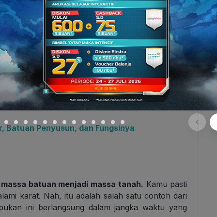
 menyebabkan apa bagi permukaan bumi? Yak, betul.
, dan pergerakan massa tanah (
mass wasting
). Nah,
tu termasuk ke dalam contoh-contoh dari tenaga
akibat proses tenaga eksogen.
ur, Batuan Penyusun, dan Fungsinya
 massa batuan menjadi massa tanah.
Kamu pasti
lami karat. Nah, itu adalah salah satu contoh dari
ukan ini berlangsung dalam jangka waktu yang