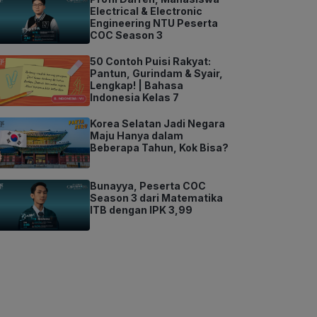
Electrical & Electronic
Engineering NTU Peserta
COC Season 3
50 Contoh Puisi Rakyat:
Pantun, Gurindam & Syair,
Lengkap! | Bahasa
Indonesia Kelas 7
Korea Selatan Jadi Negara
Maju Hanya dalam
Beberapa Tahun, Kok Bisa?
Bunayya, Peserta COC
Season 3 dari Matematika
ITB dengan IPK 3,99