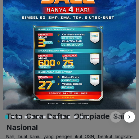
Uji Coba OSN-P (SMA):
13 – 14 Agustus 2025
Seleksi OSN-P SD:
6 – 7 Agustus 2025
Seleksi OSN-P SMP:
13 – 14 Agustus 2025
Seleksi OSN-P SMA:
19 – 21 Agustus 2025
d. Seleksi Nasional (OSN)
Uji Coba Tingkat Nasional (SD, SMP, SMA):
9 – 10
September 2025
Final OSN SD & SMP:
21 – 27 September 2025
Final OSN SMA:
6 – 12 Oktober 2025
Catatan:
Tanggal dapat berubah sesuai kebijakan
Puspresnas.
Tata Cara Daftar Olimpiade Sains
Nasional
Nah, buat kamu yang pengen ikut OSN, berikut langkah-