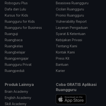
Roboguru Plus
Beasiswa Ruangguru
Dafa dan Lulu
Cicilan Ruangguru
Kursus for Kids
Promo Ruangguru
Ruangguru for Kids
Vulnerability Report
Ruangguru for Business
Layanan Pengaduan
Ruanguji
Syarat & Ketentuan
Ruangbaca
Kebijakan Privasi
Ruangkelas
Tentang Kami
Ruangbelajar
Kontak Kami
Ruangpengajar
Press Kit
Ruangguru Privat
Bantuan
Ruangpeduli
Karier
Produk Lainnya
Coba GRATIS Aplikasi
Ruangguru
Brain Academy
English Academy
Skill Academy