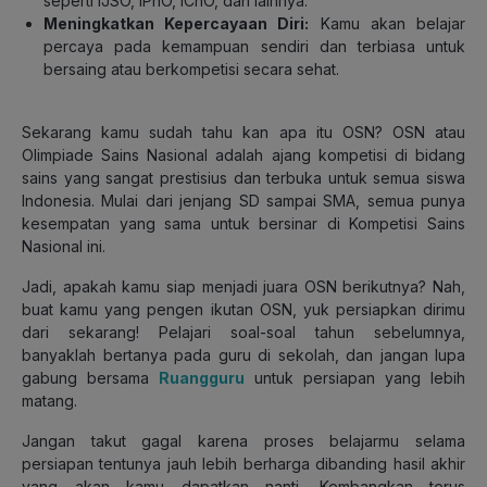
seperti IJSO, IPhO, IChO, dan lainnya.
Meningkatkan Kepercayaan Diri:
Kamu akan belajar
percaya pada kemampuan sendiri dan terbiasa untuk
bersaing atau berkompetisi secara sehat.
Sekarang kamu sudah tahu kan apa itu OSN? OSN atau
Olimpiade Sains Nasional adalah ajang kompetisi di bidang
sains yang sangat prestisius dan terbuka untuk semua siswa
Indonesia. Mulai dari jenjang SD sampai SMA, semua punya
kesempatan yang sama untuk bersinar di Kompetisi Sains
Nasional ini.
Jadi, apakah kamu siap menjadi juara OSN berikutnya? Nah,
buat kamu yang pengen ikutan OSN, yuk persiapkan dirimu
dari sekarang! Pelajari soal-soal tahun sebelumnya,
banyaklah bertanya pada guru di sekolah, dan jangan lupa
gabung bersama
Ruangguru
untuk persiapan yang lebih
matang.
Jangan takut gagal karena proses belajarmu selama
persiapan tentunya jauh lebih berharga dibanding hasil akhir
yang akan kamu dapatkan nanti. Kembangkan terus