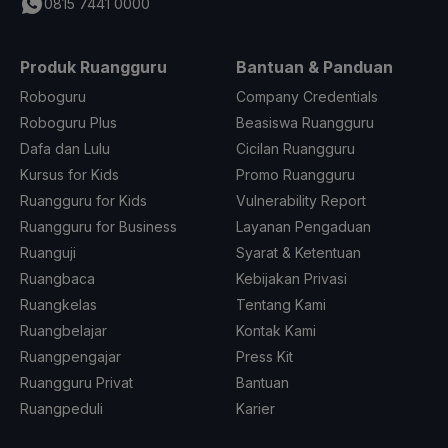
0815 7441 0000
Produk Ruangguru
Bantuan & Panduan
Roboguru
Company Credentials
Roboguru Plus
Beasiswa Ruangguru
Dafa dan Lulu
Cicilan Ruangguru
Kursus for Kids
Promo Ruangguru
Ruangguru for Kids
Vulnerability Report
Ruangguru for Business
Layanan Pengaduan
Ruanguji
Syarat & Ketentuan
Ruangbaca
Kebijakan Privasi
Ruangkelas
Tentang Kami
Ruangbelajar
Kontak Kami
Ruangpengajar
Press Kit
Ruangguru Privat
Bantuan
Ruangpeduli
Karier