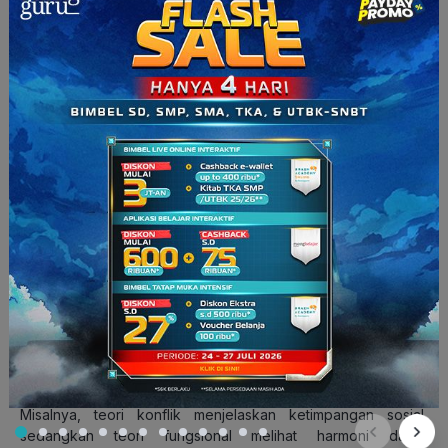
1. Bersifat Empiris
Artinya, sosiologi
berdasarkan pada pengamatan nyata di
lapangan
. Pengetahuan sosiologi nggak asal tebak atau
asumsi, tapi didasarkan pada data yang bisa dibuktikan.
Para sosiolog melakukan survei, wawancara, dan observasi
untuk mencari tahu pola dalam masyarakat. Jadi, ilmu
sosiologi mempelajari tentang realitas sosial, bukan imajinasi
belaka.
2. Teoritis
Ciri teoritis yaitu sosiologi menyusun kerangka
berpikir untuk
menjelaskan fakta sosial
. Setiap fenomena sosial dianalisis
dan dihubungkan dengan teori-teori tertentu.
Misalnya, teori konflik menjelaskan ketimpangan sosial,
sedangkan teori fungsional melihat harmoni dalam