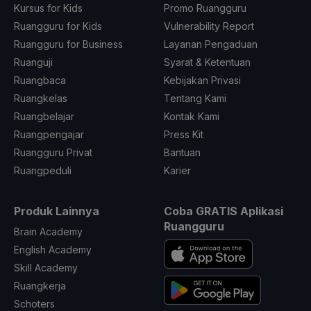
Kursus for Kids
Promo Ruangguru
Ruangguru for Kids
Vulnerability Report
Ruangguru for Business
Layanan Pengaduan
Ruanguji
Syarat & Ketentuan
Ruangbaca
Kebijakan Privasi
Ruangkelas
Tentang Kami
Ruangbelajar
Kontak Kami
Ruangpengajar
Press Kit
Ruangguru Privat
Bantuan
Ruangpeduli
Karier
Produk Lainnya
Coba GRATIS Aplikasi
Ruangguru
Brain Academy
English Academy
Skill Academy
Ruangkerja
Schoters