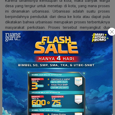
Karena dinamisnya kehidupan di kota, maka banyak warga
desa yang tergiur untuk menetap di kota, yang mana proses
ini dinamakan urbanisasi. Urbanisasi adalah suatu proses
berpindahnya penduduk dari desa ke kota atau dapat pula
dikatakan bahwa urbanisasi merupakan proses terbentuknya
masyarakat perkotaan. Proses tersebut menyangkut dua
aspek, yaitu:
Nah
, jika begitu, apa saja penyebab yang mengakibatkan
terjadinya urbanisasi? Penyebabnya ialah:
Sekarang Squad sudah paham
kan
perbedaan masyarakat
pedesaan dan perkotaan dalam kelompok sosial? Kalau kamu
masih bingung, coba
yuk
tonton video penjelasan dari
Master
Teacher
Sosiologi di
ruangbelajar
. Penjelasannya seru dan
menarik karena ada banyak animasinya dan ada rangkuman
yang bisa kamu baca langsung di
handphone
kamu.