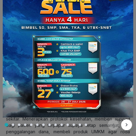
Permukaan Benda?
5. Diri Kamu Sendiri
Pahlawan. (Sumber: affiliatedacceptance.com)
Iya, kamu. Kamu telah menjadi pahlawan bagi orang-orang di
sekitar. Menerapkan protokol kesehatan, memberi
support
bagi pasien yang terpapar supaya tetap semangat, ikut
penggalangan dana, membeli produk UMKM agar roda