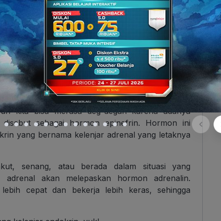
rganik di dalam aliran darah yang bergerak
el atau jaringan tubuh
. Meskipun hormon ini
ifat kerja hormon itu spesifik, lho.
aruhi aktivitas kerja sel-sel target, jika sel-nya
ormon terhadap jaringan tubuh dapat terjadi dalam
erapa tahun.
usia
 tubuh kita bisa merasa deg-degan karena adanya
 disebut sebagai hormon epinefrin. Hormon ini
okrin yang bernama kelenjar adrenal yang letaknya
akut, senang, atau berada dalam situasi yang
r adrenal akan melepaskan hormon adrenalin.
ebih cepat dan bekerja lebih keras, sehingga