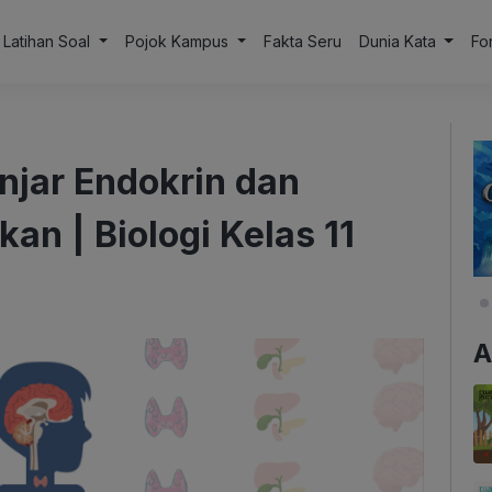
Latihan Soal
Pojok Kampus
Fakta Seru
Dunia Kata
Fo
jar Endokrin dan
an | Biologi Kelas 11
A