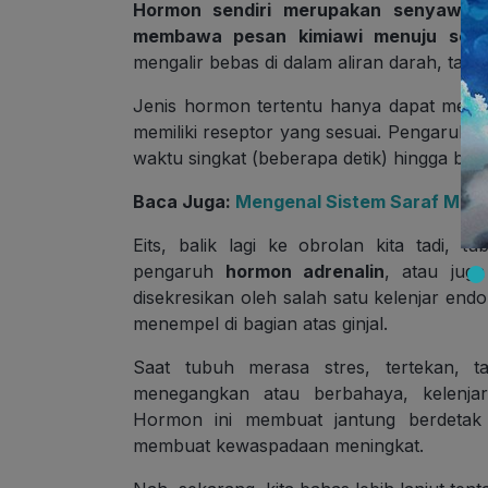
Hormon sendiri merupakan
senyawa o
membawa pesan kimiawi menuju sel-s
mengalir bebas di dalam aliran darah, tapi s
Jenis hormon tertentu hanya dapat mempeng
memiliki reseptor yang sesuai. Pengaruh h
waktu singkat (beberapa detik) hingga beb
Baca Juga:
Mengenal Sistem Saraf Man
Eits, balik lagi ke obrolan kita tadi,
pengaruh
hormon adrenalin
, atau juga
disekresikan oleh salah satu kelenjar end
menempel di bagian atas ginjal.
Saat tubuh merasa stres, tertekan, t
menegangkan atau berbahaya, kelenja
Hormon ini membuat jantung berdetak l
membuat kewaspadaan meningkat.