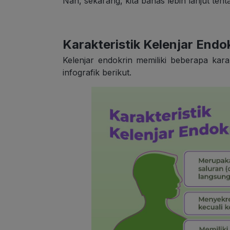
Nah, sekarang, kita bahas lebih lanjut tent
Karakteristik Kelenjar Endo
Kelenjar endokrin memiliki beberapa karak
infografik berikut.