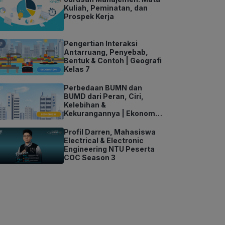
Kuliah, Peminatan, dan
Prospek Kerja
Pengertian Interaksi
Antarruang, Penyebab,
Bentuk & Contoh | Geografi
Kelas 7
Perbedaan BUMN dan
BUMD dari Peran, Ciri,
Kelebihan &
Kekurangannya | Ekonomi
Kelas 11
Profil Darren, Mahasiswa
Electrical & Electronic
Engineering NTU Peserta
COC Season 3