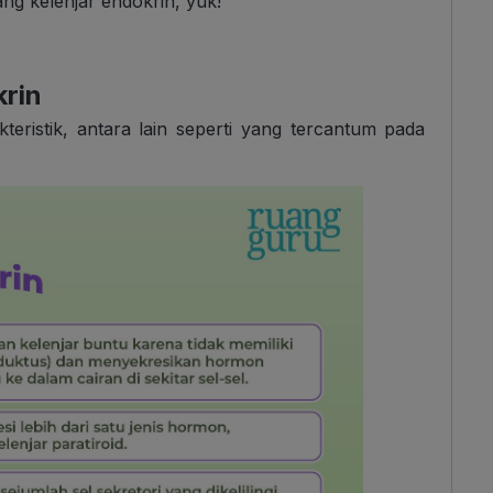
ang kelenjar endokrin, yuk!
krin
teristik, antara lain seperti yang tercantum pada