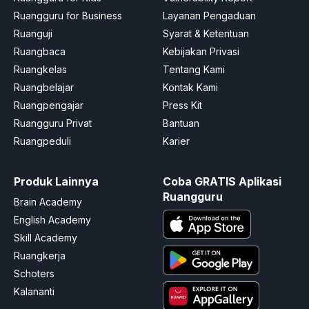
Ruangguru for Business
Layanan Pengaduan
Ruanguji
Syarat & Ketentuan
Ruangbaca
Kebijakan Privasi
Ruangkelas
Tentang Kami
Ruangbelajar
Kontak Kami
Ruangpengajar
Press Kit
Ruangguru Privat
Bantuan
Ruangpeduli
Karier
Produk Lainnya
Coba GRATIS Aplikasi
Ruangguru
Brain Academy
English Academy
Skill Academy
Ruangkerja
Schoters
Kalananti