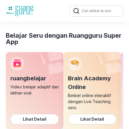
Search
for:
Belajar Seru dengan Ruangguru Super
App
ruangbelajar
Brain Academy
E
Online
Video belajar adaptif dan
latihan soal
Bimbel online interaktif
K
dengan Live Teaching
b
seru
Lihat Detail
Lihat Detail