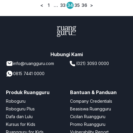
<
1
…
33
34
35
36
>
Posts
pagination
Hubungi Kami
info@ruangguru.com
(021) 3093 0000
0815 7441 0000
Produk Ruangguru
Bantuan & Panduan
Roboguru
Company Credentials
Roboguru Plus
Beasiswa Ruangguru
Dafa dan Lulu
Cicilan Ruangguru
Kursus for Kids
Promo Ruangguru
Ruangguru for Kids
Vulnerability Report