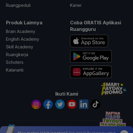
Ruangpeduli
Karier
Produk Lainnya
Coba GRATIS Aplikasi
Ruangguru
Brain Academy
English Academy
Skill Academy
Ruangkerja
Schoters
Kalananti
Ikuti Kami
© 2026 All Rights Reserved PT. Ruang Raya Indonesia
Mau materi lebih lengkap?
Yuk install Ruangguru untuk