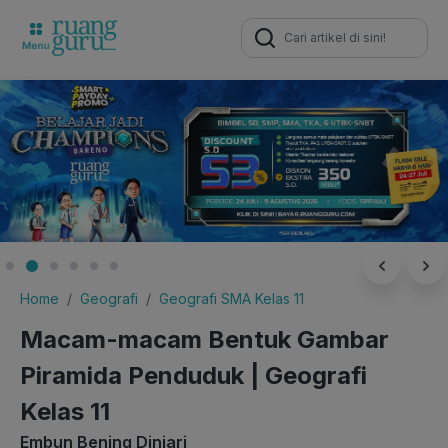
Search
for:
Home
Geografi
Geografi SMA Kelas 11
Macam-macam Bentuk Gambar
Piramida Penduduk | Geografi
Kelas 11
Embun Bening Diniari