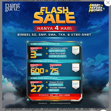
Squad, seperti apa ya, bentuk ketiga piramida tersebut?
Bentuk ketiga piramida tersebut dapat dilihat di gambar
berikut ini:
(Sumber: aditya-hidayatullah.blogspot.com)
Bagaimana? Apakah kamu sudah mengerti dengan
penjelasan mengenai piramida penduduk di atas? Dengan