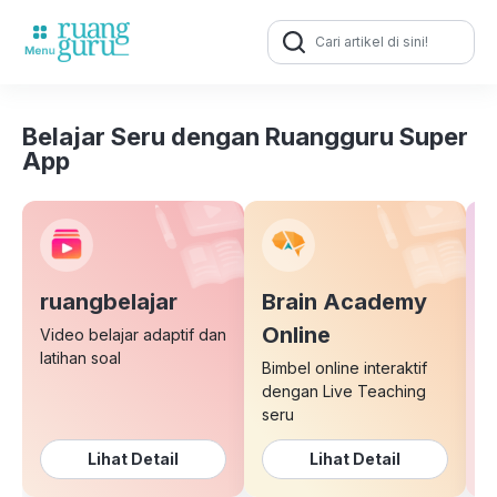
Search
for:
Belajar Seru dengan Ruangguru Super
App
ruangbelajar
Brain Academy
E
Online
Video belajar adaptif dan
latihan soal
Bimbel online interaktif
K
dengan Live Teaching
b
seru
Lihat Detail
Lihat Detail