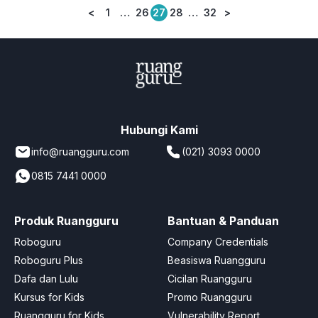
<
1
…
26
27
28
…
32
>
Posts
pagination
Hubungi Kami
info@ruangguru.com
(021) 3093 0000
0815 7441 0000
Produk Ruangguru
Bantuan & Panduan
Roboguru
Company Credentials
Roboguru Plus
Beasiswa Ruangguru
Dafa dan Lulu
Cicilan Ruangguru
Kursus for Kids
Promo Ruangguru
Ruangguru for Kids
Vulnerability Report