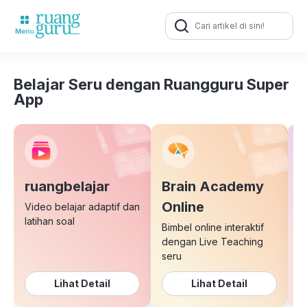
Search
for:
Belajar Seru dengan Ruangguru Super
App
ruangbelajar
Brain Academy
E
Online
Video belajar adaptif dan
latihan soal
Bimbel online interaktif
K
dengan Live Teaching
b
seru
Lihat Detail
Lihat Detail