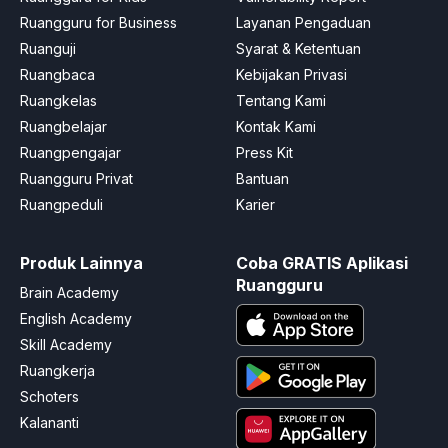
Ruangguru for Business
Layanan Pengaduan
Ruanguji
Syarat & Ketentuan
Ruangbaca
Kebijakan Privasi
Ruangkelas
Tentang Kami
Ruangbelajar
Kontak Kami
Ruangpengajar
Press Kit
Ruangguru Privat
Bantuan
Ruangpeduli
Karier
Produk Lainnya
Coba GRATIS Aplikasi
Ruangguru
Brain Academy
English Academy
Skill Academy
Ruangkerja
Schoters
Kalananti