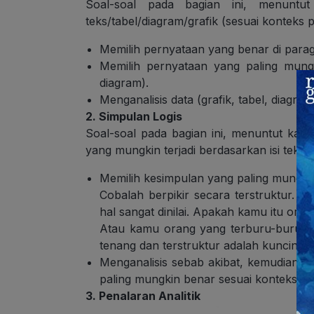
Soal-soal pada bagian ini, menunt
teks/tabel/diagram/grafik (sesuai konteks 
Memilih pernyataan yang benar di parag
Memilih pernyataan yang paling mungki
diagram).
Menganalisis data (grafik, tabel, diagra
2. Simpulan Logis
Soal-soal pada bagian ini, menuntut kam
yang mungkin terjadi berdasarkan isi teks.
Memilih kesimpulan yang paling mungkin 
Cobalah berpikir secara terstruktur.
hal sangat dinilai. Apakah kamu itu ora
Atau kamu orang yang terburu-buru d
tenang dan terstruktur adalah kuncinya.
Menganalisis sebab akibat, kemudian p
paling mungkin benar sesuai konteks w
3. Penalaran Analitik