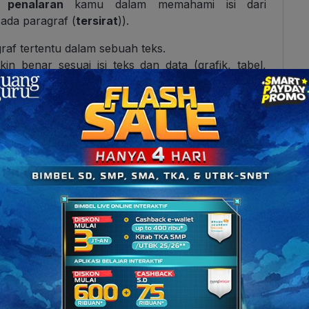
ut
penalaran
kamu dalam memahami isi dari
pada paragraf (
tersirat
)).
raf tertentu dalam sebuah teks.
n benar sesuai isi teks dan data (grafik, tabel,
m) yang terdapat dalam teks.
u untuk dapat menyimpulkan secara logis sesuatu
benar (paling masuk akal) sesuai ini teks.
 Pada tahap ini, kemampuanmu menyimpulkan suatu
ng yang cerdas dan cermat melihat suatu persoalan.
an gegabah dalam mengambil keputusan. Berpikir
eserta diminta untuk memberikan kesimpulan yang
acana/teks.