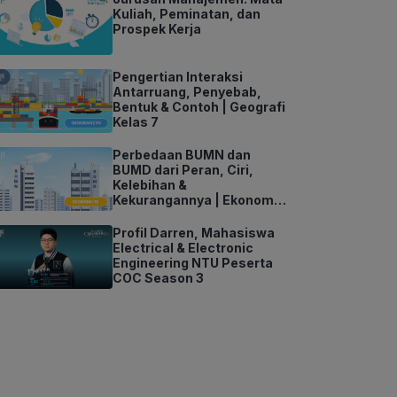
Kuliah, Peminatan, dan
Prospek Kerja
Pengertian Interaksi
Antarruang, Penyebab,
Bentuk & Contoh | Geografi
Kelas 7
Perbedaan BUMN dan
BUMD dari Peran, Ciri,
Kelebihan &
Kekurangannya | Ekonomi
Kelas 11
Profil Darren, Mahasiswa
Electrical & Electronic
Engineering NTU Peserta
COC Season 3