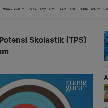
Latihan Soal
Pojok Kampus
Fakta Seru
Dunia Kata
Fo
otensi Skolastik (TPS)
um
A