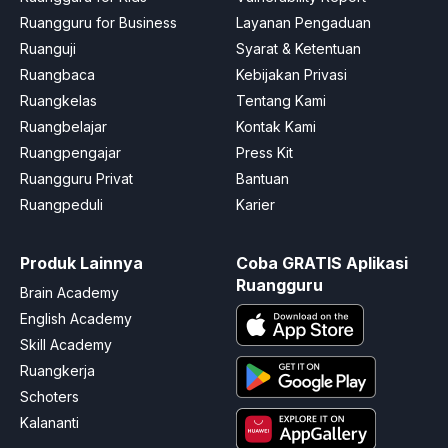
Ruangguru for Business
Layanan Pengaduan
Ruanguji
Syarat & Ketentuan
Ruangbaca
Kebijakan Privasi
Ruangkelas
Tentang Kami
Ruangbelajar
Kontak Kami
Ruangpengajar
Press Kit
Ruangguru Privat
Bantuan
Ruangpeduli
Karier
Produk Lainnya
Coba GRATIS Aplikasi
Ruangguru
Brain Academy
English Academy
Skill Academy
Ruangkerja
Schoters
Kalananti