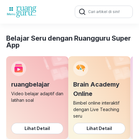
Search
for:
Belajar Seru dengan Ruangguru Super
App
ruangbelajar
Brain Academy
E
Online
Video belajar adaptif dan
latihan soal
Bimbel online interaktif
K
dengan Live Teaching
b
seru
Lihat Detail
Lihat Detail