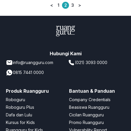
<
1
2
3
>
Posts
pagination
Hubungi Kami
info@ruangguru.com
(021) 3093 0000
0815 7441 0000
Produk Ruangguru
Bantuan & Panduan
Roboguru
Company Credentials
Roboguru Plus
Beasiswa Ruangguru
Dafa dan Lulu
Cicilan Ruangguru
Kursus for Kids
Promo Ruangguru
Ruangguru for Kids
Vulnerability Report