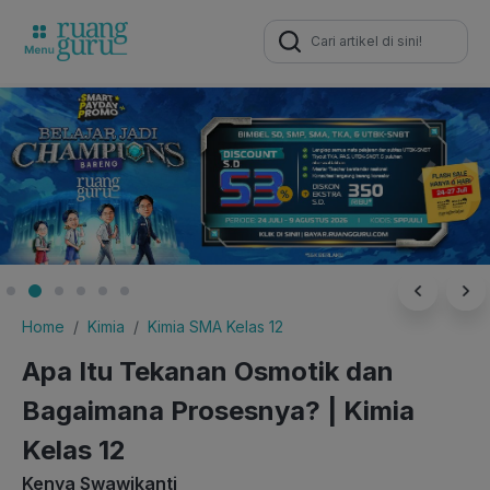
Search
for:
Home
Kimia
Kimia SMA Kelas 12
Apa Itu Tekanan Osmotik dan
Bagaimana Prosesnya? | Kimia
Kelas 12
Kenya Swawikanti