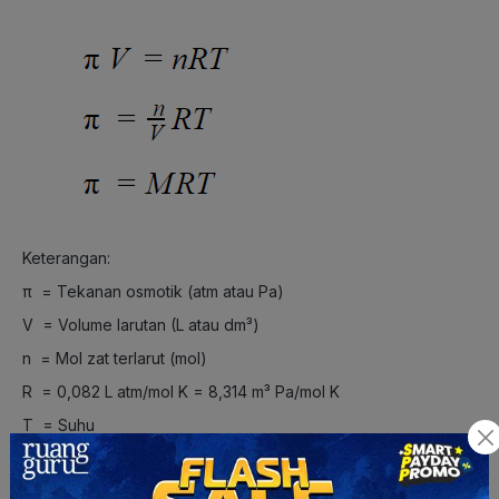
Keterangan:
π = Tekanan osmotik (atm atau Pa)
V
= Volume larutan (L atau dm
³
)
n
= Mol zat terlarut (mol)
R = 0,082 L atm/mol K = 8,314 m³ Pa/mol K
T
= Suhu