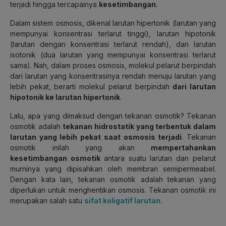
terjadi hingga tercapainya
kesetimbangan
.
Dalam sistem osmosis, dikenal larutan hipertonik (larutan yang
mempunyai konsentrasi terlarut tinggi), larutan hipotonik
(larutan dengan konsentrasi terlarut rendah), dan larutan
isotonik (dua larutan yang mempunyai konsentrasi terlarut
sama). Nah, dalam proses osmosis, molekul pelarut berpindah
dari larutan yang konsentrasinya rendah menuju larutan yang
lebih pekat, berarti molekul pelarut berpindah
dari larutan
hipotonik ke larutan hipertonik
.
Lalu, apa yang dimaksud dengan tekanan osmotik? Tekanan
osmotik adalah
tekanan hidrostatik yang terbentuk dalam
larutan yang lebih pekat saat osmosis terjadi
. Tekanan
osmotik inilah yang
akan
mempertahankan
kesetimbangan osmotik
antara suatu larutan dan pelarut
murninya yang dipisahkan oleh membran semipermeabel
.
Dengan kata lain, tekanan osmotik adalah tekanan yang
diperlukan untuk menghentikan osmosis. Tekanan osmotik ini
merupakan salah satu
sifat koligatif larutan
.