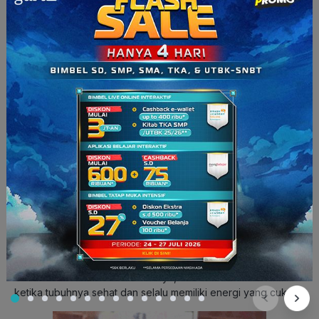
ikan, daging.
Lemak nabati
adalah
lemak-lemak yang bersumber dari
tumbuh-tumbuhan.
Contoh
dari lemak ini adalah jagung, kedelai,
kacang tanah, kacang polong, kelapa sawit, biji
bunga matahari, dan juga jenis kacang-kacangan
lainnya.
Jadi itu dia Squad penjelasan tentang
fungsi dan
kandungan lemak
. Seperti yang dijelaskan di awal, bahwa
lemak merupakan sumber energi bagi tubuh manusia. Oleh
karena itu, jangan sampai kamu benar-benar kekurangan
lemak. Supaya kamu tetap sehat, artinya kamu harus pintar-
pintar dalam memilih makanan.
Diet boleh, tapi jangan sampai berlebihan ya. Jangan sampai
kamu tertipu dengan penggambaran tubuh ideal pada iklan-
iklan kecantikan. Pada dasarnya, semua manusia itu indah
ketika tubuhnya sehat dan selalu memiliki energi yang cukup.