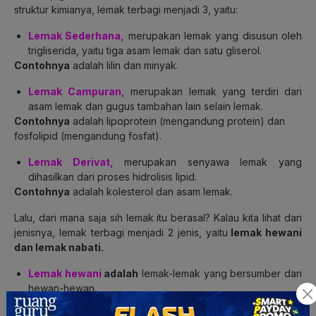
struktur kimianya, lemak terbagi menjadi 3, yaitu:
Lemak Sederhana,
merupakan lemak yang disusun oleh
trigliserida, yaitu tiga asam lemak dan satu gliserol.
Contohnya
adalah lilin dan minyak.
Lemak Campuran,
merupakan lemak yang terdiri dari
asam lemak dan gugus tambahan lain selain lemak.
Contohnya
adalah lipoprotein (mengandung protein) dan
fosfolipid (mengandung fosfat).
Lemak Derivat,
merupakan senyawa lemak yang
dihasilkan dari proses hidrolisis lipid.
Contohnya
adalah kolesterol dan asam lemak.
Lalu, dari mana saja sih lemak itu berasal? Kalau kita lihat dari
jenisnya, lemak terbagi menjadi 2 jenis, yaitu
lemak hewani
dan lemak nabati.
Lemak hewani
adalah
lemak-lemak yang bersumber dari
hewan-hewan.
Contoh
dari lemak ini adalah susu, telur, ikan laut, minyak