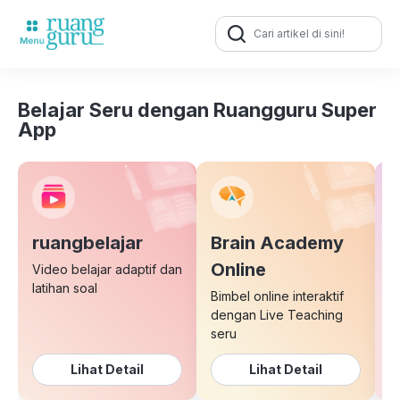
Search
for:
Belajar Seru dengan Ruangguru Super
App
ruangbelajar
Brain Academy
E
Online
Video belajar adaptif dan
latihan soal
Bimbel online interaktif
K
dengan Live Teaching
b
seru
Lihat Detail
Lihat Detail