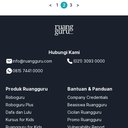
<
1
2
3
>
Posts
pagination
Hubungi Kami
info@ruangguru.com
(021) 3093 0000
0815 7441 0000
Produk Ruangguru
Bantuan & Panduan
Roboguru
Company Credentials
Roboguru Plus
Beasiswa Ruangguru
Dafa dan Lulu
Cicilan Ruangguru
Kursus for Kids
Promo Ruangguru
Ruangguru for Kids
Vulnerability Report