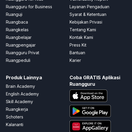
Ruangguru for Business
Layanan Pengaduan
Ruanguji
Syarat & Ketentuan
Ruangbaca
Kebijakan Privasi
Ruangkelas
Tentang Kami
Ruangbelajar
Kontak Kami
Ruangpengajar
Press Kit
Ruangguru Privat
Bantuan
Ruangpeduli
Karier
Produk Lainnya
Coba GRATIS Aplikasi
Ruangguru
Brain Academy
English Academy
Skill Academy
Ruangkerja
Schoters
Kalananti