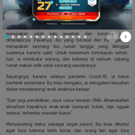
Ibu dengan dua anak ini mendapati bahwa Ruangguru
merupakan salah satu jawaban dari kendala yang
dihadapinya. Pasalnya, ibu yang berasal dari Kuningan ini
merupakan seorang ibu rumah tangga yang ditinggal
suaminya karena sakit. Untuk memenuhi kehidupan sehari-
hari, ia membuka warung dan bekerja di sebuah cabang
rumah makan milik salah seorang saudaranya.
Sayangnya, karena adanya pandemi Covid-19, ia harus
berhenti sementara. Bu Imas mengaku, ia mengalami kesulitan
dalam mendampingi anak-anaknya belajar.
“Dari segi pendidikan, saya cuma tamatan SMA. Alhamdulillah
almarhum bapaknya anak-anak (sempat) kuliah, tapi
nggak
selesai, terbentur masalah biaya.”
Menyandang status sebagai
single parent
, ibu Imas dituntut
agar bisa bekerja lebih keras dari orang lain agar bisa