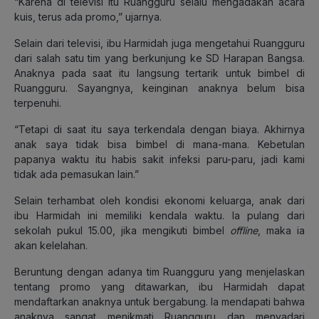
“Karena di televisi itu Ruangguru selalu mengadakan acara
kuis, terus ada promo,” ujarnya.
Selain dari televisi, ibu Harmidah juga mengetahui Ruangguru
dari salah satu tim yang berkunjung ke SD Harapan Bangsa.
Anaknya pada saat itu langsung tertarik untuk bimbel di
Ruangguru. Sayangnya, keinginan anaknya belum bisa
terpenuhi.
“Tetapi di saat itu saya terkendala dengan biaya. Akhirnya
anak saya tidak bisa bimbel di mana-mana. Kebetulan
papanya waktu itu habis sakit infeksi paru-paru, jadi kami
tidak ada pemasukan lain.”
Selain terhambat oleh kondisi ekonomi keluarga, anak dari
ibu Harmidah ini memiliki kendala waktu. Ia pulang dari
sekolah pukul 15.00, jika mengikuti bimbel
offline
, maka ia
akan kelelahan.
Beruntung dengan adanya tim Ruangguru yang menjelaskan
tentang promo yang ditawarkan, ibu Harmidah dapat
mendaftarkan anaknya untuk bergabung. Ia mendapati bahwa
anaknya sangat menikmati Ruangguru dan menyadari