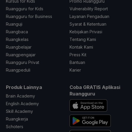
Kursus for Kids
Promo Ruangguru
Ruangguru for Kids
Vulnerability Report
Ruangguru for Business
Layanan Pengaduan
Ruanguji
Syarat & Ketentuan
Ruangbaca
Kebijakan Privasi
Ruangkelas
Tentang Kami
Ruangbelajar
Kontak Kami
Ruangpengajar
Press Kit
Ruangguru Privat
Bantuan
Ruangpeduli
Karier
Produk Lainnya
Coba GRATIS Aplikasi
Ruangguru
Brain Academy
English Academy
Skill Academy
Ruangkerja
Schoters