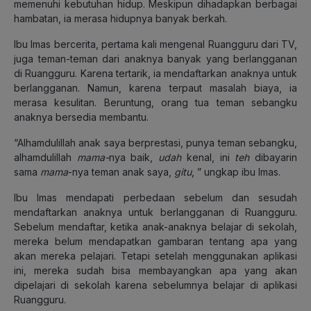
memenuhi kebutuhan hidup. Meskipun dihadapkan berbagai
hambatan, ia merasa hidupnya banyak berkah.
Ibu Imas bercerita, pertama kali mengenal Ruangguru dari TV,
juga teman-teman dari anaknya banyak yang berlangganan
di Ruangguru. Karena tertarik, ia mendaftarkan anaknya untuk
berlangganan. Namun, karena terpaut masalah biaya, ia
merasa kesulitan. Beruntung, orang tua teman sebangku
anaknya bersedia membantu.
“Alhamdulillah anak saya berprestasi, punya teman sebangku,
alhamdulillah
mama-
nya baik,
udah
kenal, ini
teh
dibayarin
sama
mama
-nya teman anak saya,
gitu
, ” ungkap ibu Imas.
Ibu Imas mendapati perbedaan sebelum dan sesudah
mendaftarkan anaknya untuk berlangganan di Ruangguru.
Sebelum mendaftar, ketika anak-anaknya belajar di sekolah,
mereka belum mendapatkan gambaran tentang apa yang
akan mereka pelajari. Tetapi setelah menggunakan aplikasi
ini, mereka sudah bisa membayangkan apa yang akan
dipelajari di sekolah karena sebelumnya belajar di aplikasi
Ruangguru.