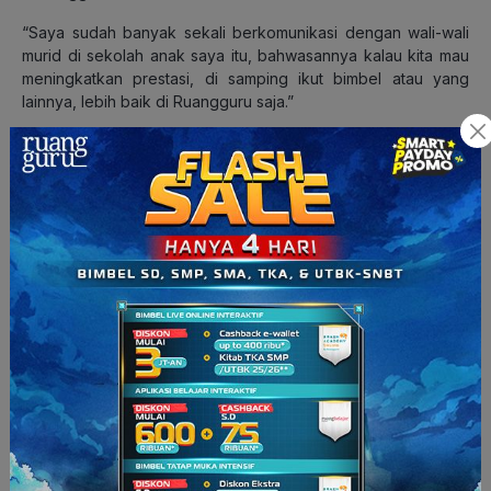
“Saya sudah banyak sekali berkomunikasi dengan wali-wali
murid di sekolah anak saya itu, bahwasannya kalau kita mau
meningkatkan prestasi, di samping ikut bimbel atau yang
lainnya, lebih baik di Ruangguru saja.”
Pak Anwar beralasan, dengan anak mengikuti pelajaran
tambahan di Ruangguru, sebagai orang tua, kita bisa
mengawasi anak-anak ketika belajar. Dari segi keamanan
sangat terjamin, karena kita dapat memonitor anak-anak kita,
sehingga dapat hadir di sisi mereka.