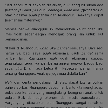
“Jadi sebelum di sekolah diajarkan, di Ruangguru sudah ada
(materinya) Jadi
pas
guru
nerangin
,
udah
ada (gambaran) di
otak. Soalnya
udah
paham dari Ruangguru, makanya cepat
(memahami materinya).”
Merasa bahwa Ruangguru ini memberikan keuntungan, ibu
Imas tidak segan-segan mengajak orang lain untuk ikut
berlangganan.
“Kalau di Ruangguru
udah oke banget
semuanya. Dari segi
harga ya, bagi saya
udah
ekonomis. Jauh
banget
sama
bimbel lain. Ruangguru
mah
udah ekonomis
banget
,
terjangkau, terus ya pembelajarannya
emang
bagus bagi
saya,
gitu.
Di sini ada ketua RT, kebetulan pernah nanya
tentang Ruangguru. Anaknya juga mau didaftarkan.”
Nah
, dari cerita pengalaman di atas, dapat kita simpulkan
bahwa aplikasi Ruangguru dapat membantu kita menghadapi
beberapa kendala yang menghalangi keinginan anak untuk
belajar. Baik dari segi ekonomi dan media pembelajaran.
Harga yang ditawarkan oleh Ruangguru sangat ramah di
kantong, dan menggunakan cara yang menyenangkan ketika