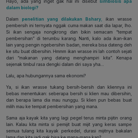
Hayo, ada yang inget gak hal ini disebut
simbiosis apa
dalam biologi?
Dalam
penelitian yang dilakukan Bshary
,
ikan wrasse
pembersih ini ternyata nggak cuma makan saat dia lapar, lho.
Si ikan sengaja nongkrong dan bikin semacam “tempat
pembersihan” di terumbu karang. Nanti, kalo ada ikan-ikan
lain yang pengin ngebersihin badan, mereka bisa dateng deh
ke situ buat dibersihin. Hmmm ikan wrasse ini lah contoh sejati
dari “makanan yang datang menghampiri kita”. Kenapa
sejenak timbul rasa dengki dalam diri saya yha…
Lalu, apa hubungannya sama ekonomi?
Ya, si ikan wrasse tukang bersih-bersih dan kliennya ini
bebas menentukan: seberapa bersih si klien mau dibersihin,
dan berapa lama dia mau nunggu. Si klien pun bebas buat
milih mau ke tempat pembersihan yang mana.
Sama aja kayak kita yang lagi pegel terus minta pijitin orang
lain. Kalau kita minta si pemijit buat mijit yang keras sampe
semua tulang kita kayak perkedel, durasi mijitnya bakalan
lama dan kita jadi gak bisa ke mana-mana kan?