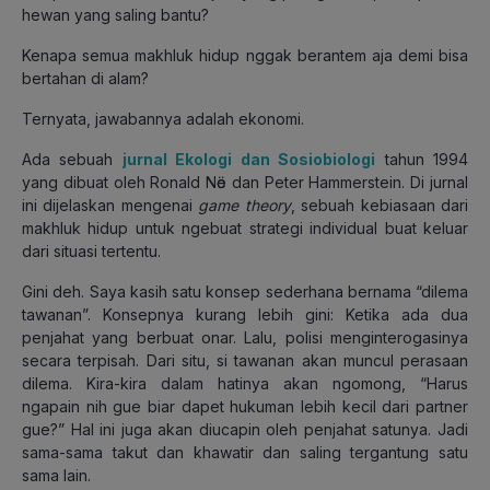
hewan yang saling bantu?
Kenapa semua makhluk hidup nggak berantem aja demi bisa
bertahan di alam?
Ternyata, jawabannya adalah ekonomi.
Ada sebuah
jurnal Ekologi dan Sosiobiologi
tahun 1994
yang dibuat oleh Ronald Nӧe dan Peter Hammerstein. Di jurnal
ini dijelaskan mengenai
game theory
, sebuah kebiasaan dari
makhluk hidup untuk ngebuat strategi individual buat keluar
dari situasi tertentu.
Gini deh. Saya kasih satu konsep sederhana bernama “dilema
tawanan”. Konsepnya kurang lebih gini: Ketika ada dua
penjahat yang berbuat onar. Lalu, polisi menginterogasinya
secara terpisah. Dari situ, si tawanan akan muncul perasaan
dilema. Kira-kira dalam hatinya akan ngomong, “Harus
ngapain nih gue biar dapet hukuman lebih kecil dari partner
gue?” Hal ini juga akan diucapin oleh penjahat satunya. Jadi
sama-sama takut dan khawatir dan saling tergantung satu
sama lain.