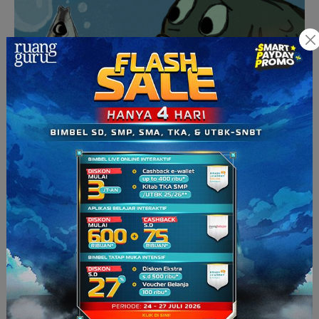
Dari tawon di udara, mari kita menyelam ke laut.
Redouan Bshary, salah seorang murid dari Ronald Nӧe
menemukan contoh prinsip ekonomi di laut. Setelah tahu
tawon dan perilakuknya, sekarang kenalan dulu yuk sama
ikan wrasse. Ikan kecil ini punya kurang lebih 500 spesies.
Nah, yang mau kita bahas adalah wrasse pembersih, yang