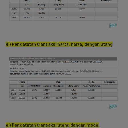
d.) Pencatatan transaksi harta, harta, dengan utang
e.) Pencatatan transaksi utang dengan modal