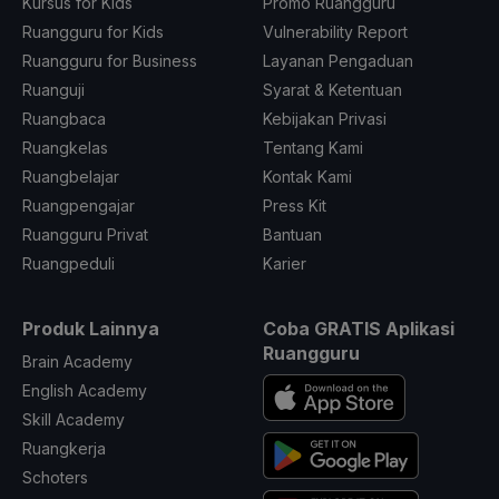
Kursus for Kids
Promo Ruangguru
Ruangguru for Kids
Vulnerability Report
Ruangguru for Business
Layanan Pengaduan
Ruanguji
Syarat & Ketentuan
Ruangbaca
Kebijakan Privasi
Ruangkelas
Tentang Kami
Ruangbelajar
Kontak Kami
Ruangpengajar
Press Kit
Ruangguru Privat
Bantuan
Ruangpeduli
Karier
Produk Lainnya
Coba GRATIS Aplikasi
Ruangguru
Brain Academy
English Academy
Skill Academy
Ruangkerja
Schoters